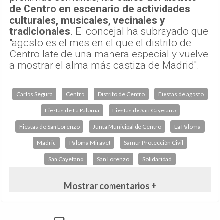
de Centro en escenario de actividades
culturales, musicales, vecinales y
tradicionales
. El concejal ha subrayado que
"agosto es el mes en el que el distrito de
Centro late de una manera especial y vuelve
a mostrar el alma más castiza de Madrid".
Carlos Segura
Centro
Distrito de Centro
Fiestas de agosto
Fiestas de La Paloma
Fiestas de San Cayetano
Fiestas de San Lorenzo
Junta Municipal de Centro
La Paloma
Madrid
Paloma Miravet
Samur Protección Civil
San Cayetano
San Lorenzo
Solidaridad
Mostrar comentarios +