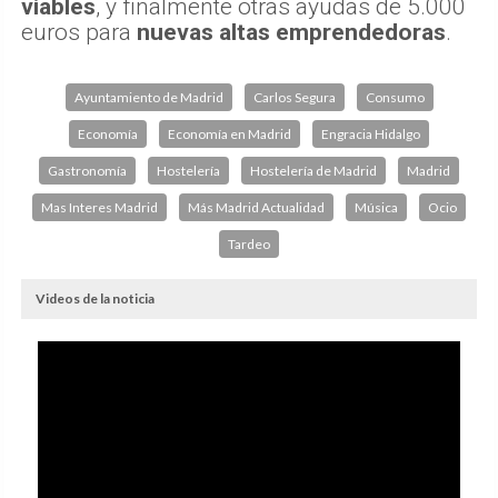
viables
, y finalmente otras ayudas de 5.000
euros para
nuevas altas emprendedoras
.
Ayuntamiento de Madrid
Carlos Segura
Consumo
Economía
Economía en Madrid
Engracia Hidalgo
Gastronomía
Hostelería
Hostelería de Madrid
Madrid
Mas Interes Madrid
Más Madrid Actualidad
Música
Ocio
Tardeo
Videos de la noticia