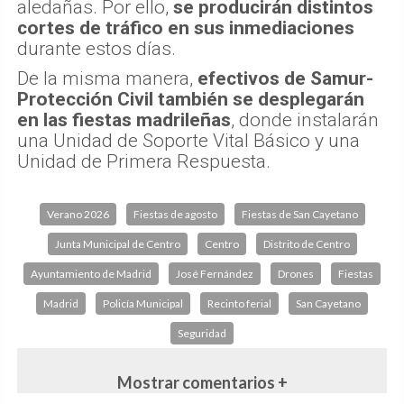
aledañas. Por ello,
se producirán distintos
cortes de tráfico en sus inmediaciones
durante estos días.
De la misma manera,
efectivos de Samur-
Protección Civil también se desplegarán
en las fiestas madrileñas
, donde instalarán
una Unidad de Soporte Vital Básico y una
Unidad de Primera Respuesta.
Verano 2026
Fiestas de agosto
Fiestas de San Cayetano
Junta Municipal de Centro
Centro
Distrito de Centro
Ayuntamiento de Madrid
José Fernández
Drones
Fiestas
Madrid
Policía Municipal
Recinto ferial
San Cayetano
Seguridad
Mostrar comentarios +