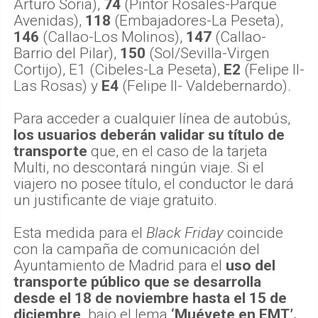
Arturo Soria),
74
(Pintor Rosales-Parque
Avenidas),
118
(Embajadores-La Peseta),
146
(Callao-Los Molinos),
147
(Callao-
Barrio del Pilar),
150
(Sol/Sevilla-Virgen
Cortijo), E1 (Cibeles-La Peseta),
E2
(Felipe II-
Las Rosas) y
E4
(Felipe II- Valdebernardo).
Para acceder a cualquier línea de autobús,
los usuarios deberán validar su título de
transporte
que, en el caso de la tarjeta
Multi, no descontará ningún viaje. Si el
viajero no posee título, el conductor le dará
un justificante de viaje gratuito.
Esta medida para el
Black Friday
coincide
con la campaña de comunicación del
Ayuntamiento de Madrid para el
uso del
transporte público que se desarrolla
desde el 18 de noviembre hasta el 15 de
diciembre,
bajo el lema
‘Muévete en EMT’.