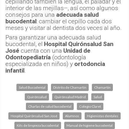
cepillando también la lengua, el paladar y el
interior de las mejillas–, así como algunos
consejos para una
adecuada salud
bucodental
: cambiar el cepillo cada dos
meses y visitar al dentista dos veces al año.
Para garantizar una adecuada salud
bucodental, el
Hospital Quirónsalud San
José
cuenta con una
Unidad de
Odontopediatría
(odontología
especializada en niños) y
ortodoncia
infantil
.
Salud Bucodental
Distrito de Chamartín
Chamartín
Quirónsalud
Quirónsalud Madrid
Salud
Charlas de salud bucodental
Colegio Claret
Hospital Quirónsalud San José
Alumnos
Higienistas dentales
Kits de limpieza bucodental
Manual de higiene bucodental