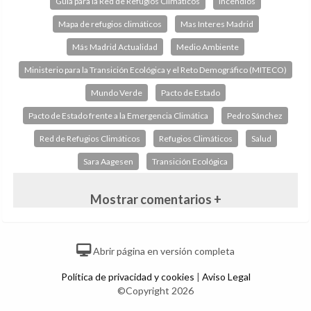
Guía para la Red de Refugios Climáticos
Incendios
Mapa de refugios climáticos
Mas Interes Madrid
Más Madrid Actualidad
Medio Ambiente
Ministerio para la Transición Ecológica y el Reto Demográfico (MITECO)
Mundo Verde
Pacto de Estado
Pacto de Estado frente a la Emergencia Climática
Pedro Sánchez
Red de Refugios Climáticos
Refugios Climáticos
Salud
Sara Aagesen
Transición Ecológica
Mostrar comentarios +
Abrir página en versión completa
Política de privacidad y cookies
|
Aviso Legal
©Copyright 2026