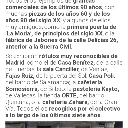
Todos ellos, ejemplos de
gráficas
comerciales de los últimos 90 años
, con
muchas
piezas de los años 60 y de los
años 80 del siglo XX
, y algunos de ellos
muy antiguos, como la
primera puerta de
‘La Moda’, de principios del siglo XX
, o la
fábrica de Jabones de la calle Delicias 26,
anterior a la Guerra Civil
.
Se exhibirán
rótulos muy reconocibles de
Madrid
, como el de
Casa Benítez,
de la calle
de Huertas; la
sala Canciller,
de Ventas;
Fajas Ruiz,
de la puerta del Sol;
Casa Poli
,
del barrio de Salamanca; la
cafetería
Somosierra,
de Bilbao; la
pastelería Kayto,
de Vallecas; la tienda
ORTE,
del barrio
Quintana, o la
cafetería Zahara,
de la Gran
Vía. Todos ellos
recogidos por el colectivo
a lo largo de los últimos siete años
.