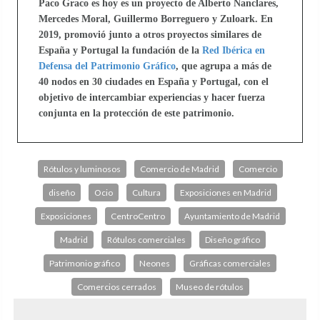
Paco Graco es hoy es un proyecto de Alberto Nanclares,
Mercedes Moral, Guillermo Borreguero y Zuloark. En
2019, promovió junto a otros proyectos similares de
España y Portugal la fundación de la
Red Ibérica en
Defensa del Patrimonio Gráfico
, que agrupa a más de
40 nodos en 30 ciudades en España y Portugal, con el
objetivo de intercambiar experiencias y hacer fuerza
conjunta en la protección de este patrimonio.
Rótulos y luminosos
Comercio de Madrid
Comercio
diseño
Ocio
Cultura
Exposiciones en Madrid
Exposiciones
CentroCentro
Ayuntamiento de Madrid
Madrid
Rótulos comerciales
Diseño gráfico
Patrimonio gráfico
Neones
Gráficas comerciales
Comercios cerrados
Museo de rótulos