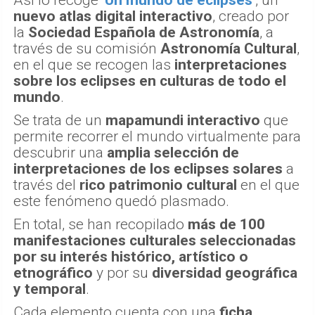
Así lo recoge
'Un mundo de eclipses'
, un
nuevo atlas digital interactivo
, creado por
la
Sociedad Española de Astronomía
, a
través de su comisión
Astronomía Cultural
,
en el que se recogen las
interpretaciones
sobre los eclipses en culturas de todo el
mundo
.
Se trata de un
mapamundi interactivo
que
permite recorrer el mundo virtualmente para
descubrir una
amplia selección de
interpretaciones de los eclipses solares
a
través del
rico patrimonio cultural
en el que
este fenómeno quedó plasmado.
En total, se han recopilado
más de 100
manifestaciones culturales seleccionadas
por su interés histórico, artístico o
etnográfico
y por su
diversidad geográfica
y temporal
.
Cada elemento cuenta con una
ficha