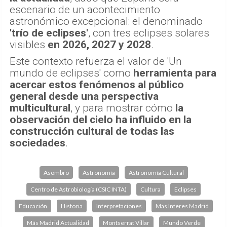
escenario de un acontecimiento
astronómico excepcional: el denominado
'trío de eclipses'
, con tres eclipses solares
visibles
en 2026, 2027 y 2028
.
Este contexto refuerza el valor de 'Un
mundo de eclipses' como
herramienta para
acercar estos fenómenos al público
general desde una perspectiva
multicultural
, y para mostrar cómo
la
observación del cielo ha influido en la
construcción cultural de todas las
sociedades
.
Asombro
Astronomía
Astronomía Cultural
Centro de Astrobiología (CSIC INTA)
Cultura
Eclipses
Educación
Historia
Interpretaciones
Mas Interes Madrid
Más Madrid Actualidad
Montserrat Villar
Mundo Verde