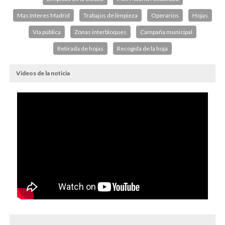
Mas Interes Madrid
Trabajos de limpieza
Operarios
Hojas
Vía pública
Zonas interbloques
Campaña municipal
Retirada de hojas
Recogida de la hoja
Videos de la noticia