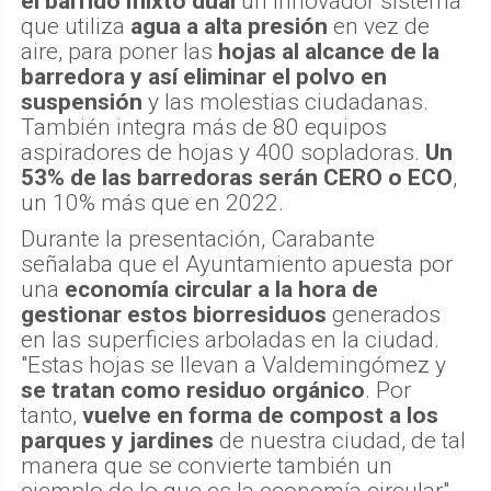
el barrido mixto dual
un innovador sistema
que utiliza
agua a alta presión
en vez de
aire, para poner las
hojas al alcance de la
barredora y así eliminar el polvo en
suspensión
y las molestias ciudadanas.
También integra más de 80 equipos
aspiradores de hojas y 400 sopladoras.
Un
53% de las barredoras serán CERO o ECO
,
un 10% más que en 2022.
Durante la presentación, Carabante
señalaba que el Ayuntamiento apuesta por
una
economía circular a la hora de
gestionar estos biorresiduos
generados
en las superficies arboladas en la ciudad.
"Estas hojas se llevan a Valdemingómez y
se tratan como residuo orgánico
. Por
tanto,
vuelve en forma de compost a los
parques y jardines
de nuestra ciudad, de tal
manera que se convierte también un
ejemplo de lo que es la economía circular",