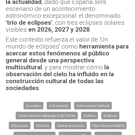
la actualidad
, dado que España será
escenario de un acontecimiento
astronómico excepcional: el denominado
'trío de eclipses'
, con tres eclipses solares
visibles
en 2026, 2027 y 2028
.
Este contexto refuerza el valor de 'Un
mundo de eclipses' como
herramienta para
acercar estos fenómenos al público
general desde una perspectiva
multicultural
, y para mostrar cómo
la
observación del cielo ha influido en la
construcción cultural de todas las
sociedades
.
Asombro
Astronomía
Astronomía Cultural
Centro de Astrobiología (CSIC INTA)
Cultura
Eclipses
Educación
Historia
Interpretaciones
Mas Interes Madrid