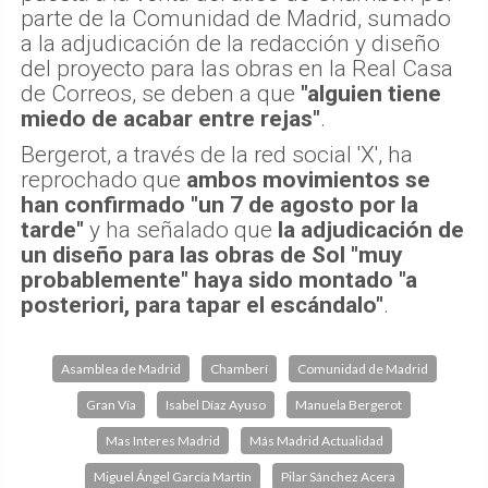
parte de la Comunidad de Madrid, sumado
a la adjudicación de la redacción y diseño
del proyecto para las obras en la Real Casa
de Correos, se deben a que
"alguien tiene
miedo de acabar entre rejas"
.
Bergerot, a través de la red social 'X', ha
reprochado que
ambos movimientos se
han confirmado "un 7 de agosto por la
tarde"
y ha señalado que
la adjudicación de
un diseño para las obras de Sol "muy
probablemente" haya sido montado "a
posteriori, para tapar el escándalo"
.
Asamblea de Madrid
Chamberí
Comunidad de Madrid
Gran Vía
Isabel Díaz Ayuso
Manuela Bergerot
Mas Interes Madrid
Más Madrid Actualidad
Miguel Ángel García Martín
Pilar Sánchez Acera