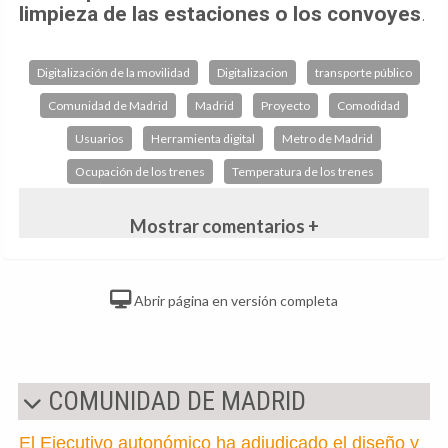
limpieza de las estaciones o los convoyes
.
Digitalización de la movilidad
Digitalizacion
transporte público
Comunidad de Madrid
Madrid
Proyecto
Comodidad
Usuarios
Herramienta digital
Metro de Madrid
Ocupación de los trenes
Temperatura de los trenes
Mostrar comentarios +
Abrir página en versión completa
COMUNIDAD DE MADRID
El Ejecutivo autonómico ha adjudicado el diseño y