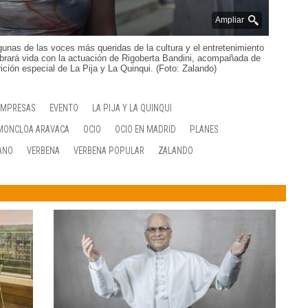
Ampliar
gunas de las voces más queridas de la cultura y el entretenimiento
obrará vida con la actuación de Rigoberta Bandini, acompañada de
ción especial de La Pija y La Quinqui. (Foto: Zalando)
EMPRESAS
EVENTO
LA PIJA Y LA QUINQUI
MONCLOA ARAVACA
OCIO
OCIO EN MADRID
PLANES
ANO
VERBENA
VERBENA POPULAR
ZALANDO