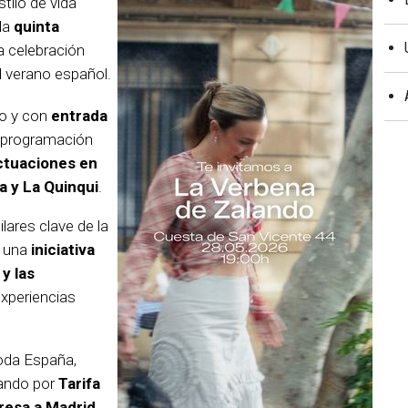
stilo de vida
la
quinta
la celebración
l verano español.
ro y con
entrada
a programación
ctuaciones en
a y La Quinqui
.
lares clave de la
, una
iniciativa
y las
experiencias
oda España,
sando por
Tarifa
resa a Madrid