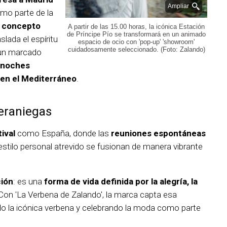
Ampliar
omo parte de la
l
concepto
A partir de las 15.00 horas, la icónica Estación
de Príncipe Pío se transformará en un animado
aslada el espíritu
espacio de ocio con 'pop-up' 'showroom'
cuidadosamente seleccionado. (Foto: Zalando)
 un marcado
 noches
 en el Mediterráneo
.
veraniegas
tival
como España, donde las
reuniones espontáneas
estilo personal atrevido se fusionan de manera vibrante
ción
: es una
forma de vida definida por la alegría, la
 Con 'La Verbena de Zalando', la marca capta esa
do la icónica verbena y celebrando la moda como parte