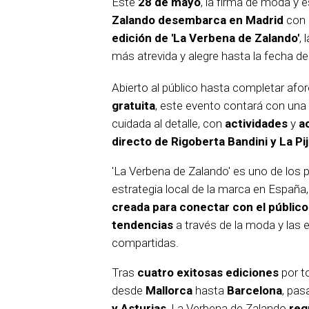
Este
28 de mayo
, la firma de moda y e
Zalando desembarca en Madrid
con 
edición de 'La Verbena de Zalando'
, 
más atrevida y alegre hasta la fecha de
Abierto al público hasta completar afo
gratuita
, este evento contará con un
cuidada al detalle, con
actividades
y
a
directo de Rigoberta Bandini y La Pij
'La Verbena de Zalando' es uno de los pi
estrategia local de la marca en España
creada para conectar con el público 
tendencias
a través de la moda y las 
compartidas.
Tras
cuatro exitosas ediciones
por t
desde
Mallorca
hasta
Barcelona
, pa
y Asturias
, La Verbena de Zalando
reg