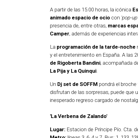
A partir de las 15.00 horas, la icónica
Es
animado espacio de ocio
con
'pop-up
presencia de, entre otras,
marcas espa
Camper
, además de experiencias intera
La
programación de la tarde-noche
r
y el entretenimiento en España. A las 2
de Rigoberta Bandini
, acompañada de
La Pija y La Quinqui
.
Un
Dj set de SOFFM
pondrá el broche f
disfrutan de las sorpresas, puede que 
inesperado regreso cargado de nostalg
'La Verbena de Zalando'
Lugar:
Estacion de Príncipe Pío. Cta. d
Metro:
líneas 3, 6, 4 y 7. Bus: 1, 133, 13