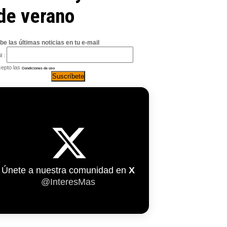
 de verano
be las últimas noticias en tu e-mail
l :
epto las
Condiciones de uso
Únete a nuestra comunidad en
X
@InteresMas