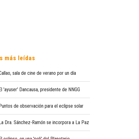
s más leídas
Callao, sala de cine de verano por un día
El 'ayuser' Dancausa, presidente de NNGG
Puntos de observación para el eclipse solar
La Dra. Sánchez-Ramón se incorpora a La Paz
El eclipse, en una 'peli' del Planetario