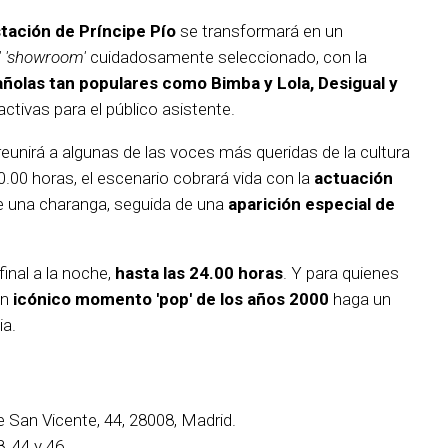
tación de Príncipe Pío
se transformará en un
' 'showroom'
cuidadosamente seleccionado, con la
ñolas tan populares como Bimba y Lola, Desigual y
ctivas para el público asistente.
eunirá a algunas de las voces más queridas de la cultura
0.00 horas, el escenario cobrará vida con la
actuación
 una charanga, seguida de una
aparición especial de
inal a la noche,
hasta las 24.00 horas
. Y para quienes
un
icónico momento 'pop' de los años 2000
haga un
ia.
e San Vicente, 44, 28008, Madrid.
8, 44 y 46.