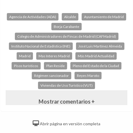
Agencia de Actividades (ADA)
Alcalde
Ayuntamiento de Madrid
Borja Carabante
Colegio de Administradores de Fincas de Madrid (CAFMadrid)
Instituto Nacional de Estadística (INE)
José Luis Martínez Almeida
Madrid
Mas Interes Madrid
Más Madrid Actualidad
Pisos turísticos
Plan Reside
Pleno del Estado de la Ciudad
Régimen sancionador
Reyes Maroto
Viviendas de Uso Turístico (VUT)
Mostrar comentarios +
Abrir página en versión completa