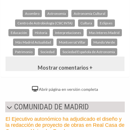
Asombro
Astronomía
Astronomía Cultural
Centro de Astrobiología (CSIC INTA)
Cultura
Eclipses
Educación
Historia
Interpretaciones
Mas Interes Madrid
Más Madrid Actualidad
Montserrat Villar
Mundo Verde
Patrimonio
Sociedad
Sociedad Española de Astronomía
Mostrar comentarios +
Abrir página en versión completa
COMUNIDAD DE MADRID
El Ejecutivo autonómico ha adjudicado el diseño y
la redacción de proyecto de obras en Real Casa de