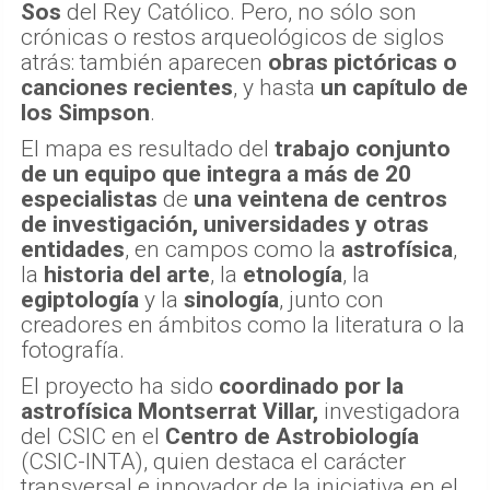
Sos
del Rey Católico. Pero, no sólo son
crónicas o restos arqueológicos de siglos
atrás: también aparecen
obras pictóricas o
canciones recientes
, y hasta
un capítulo de
los Simpson
.
El mapa es resultado del
trabajo conjunto
de un equipo que integra a más de 20
especialistas
de
una veintena de centros
de investigación, universidades y otras
entidades
, en campos como la
astrofísica
,
la
historia del arte
, la
etnología
, la
egiptología
y la
sinología
, junto con
creadores en ámbitos como la literatura o la
fotografía.
El proyecto ha sido
coordinado por la
astrofísica Montserrat Villar,
investigadora
del CSIC en el
Centro de Astrobiología
(CSIC-INTA), quien destaca el carácter
transversal e innovador de la iniciativa en el