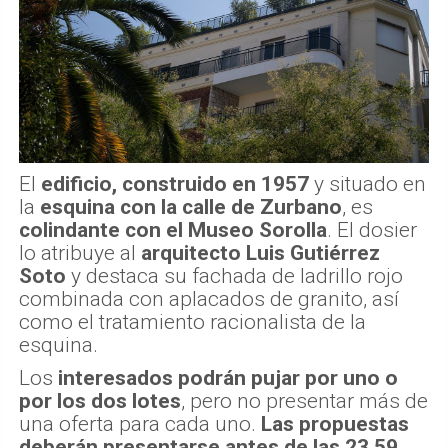
El
edificio, construido en 1957
y situado en
la
esquina con la calle de Zurbano
, es
colindante con el Museo Sorolla
. El dosier
lo atribuye al
arquitecto Luis Gutiérrez
Soto
y destaca su fachada de ladrillo rojo
combinada con aplacados de granito, así
como el tratamiento racionalista de la
esquina.
Los
interesados podrán pujar por uno o
por los dos lotes
, pero no presentar más de
una oferta para cada uno.
Las propuestas
deberán presentarse antes de las 23.59