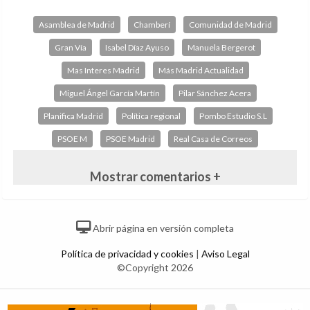
Asamblea de Madrid
Chamberí
Comunidad de Madrid
Gran Vía
Isabel Díaz Ayuso
Manuela Bergerot
Mas Interes Madrid
Más Madrid Actualidad
Miguel Ángel García Martín
Pilar Sánchez Acera
Planifica Madrid
Política regional
Pombo Estudio S.L
PSOE M
PSOE Madrid
Real Casa de Correos
Mostrar comentarios +
Abrir página en versión completa
Política de privacidad y cookies
|
Aviso Legal
©Copyright 2026