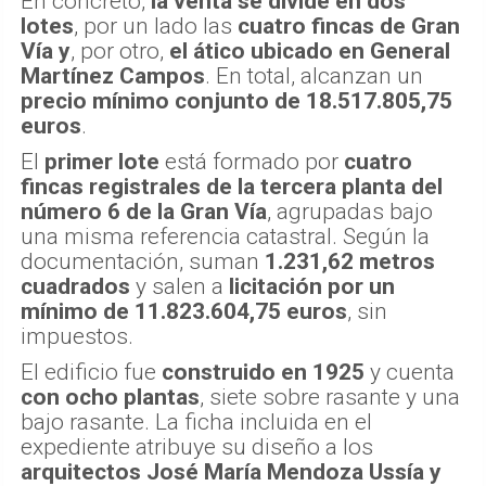
En concreto,
la venta se divide en dos
lotes
, por un lado las
cuatro fincas de Gran
Vía
y
, por otro,
el ático ubicado en General
Martínez Campos
. En total, alcanzan un
precio mínimo conjunto de 18.517.805,75
euros
.
El
primer lote
está formado por
cuatro
fincas registrales de la tercera planta del
número 6 de la Gran Vía
, agrupadas bajo
una misma referencia catastral. Según la
documentación, suman
1.231,62 metros
cuadrados
y salen a
licitación por un
mínimo de 11.823.604,75 euros
, sin
impuestos.
El edificio fue
construido en 1925
y cuenta
con ocho plantas
, siete sobre rasante y una
bajo rasante. La ficha incluida en el
expediente atribuye su diseño a los
arquitectos José María Mendoza Ussía y