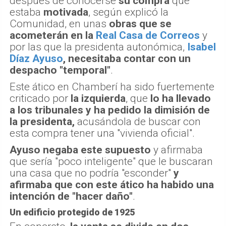
después de conocerse
su compra
que
estaba
motivada
, según explicó la
Comunidad, en unas
obras que se
acometerán en la
Real Casa de Correos
y
por las que la presidenta autonómica,
Isabel
Díaz Ayuso
, necesitaba contar con un
despacho "temporal"
.
Este ático en Chamberí ha sido fuertemente
criticado por
la izquierda
, que
lo ha llevado
a los tribunales y ha pedido la dimisión de
la presidenta,
acusándola de buscar con
esta compra tener una "vivienda oficial".
Ayuso negaba este supuesto
y afirmaba
que sería "poco inteligente" que le buscaran
una casa que no podría "esconder"
y
afirmaba que con este ático ha habido una
intención de "hacer daño"
.
Un edificio protegido de 1925