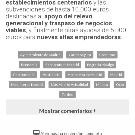
establecimientos centenarios
y las
subvenciones de hasta 10.000 euros
destinadas al
apoyo del relevo
generacional y traspaso de negocios
viables
, y finalmente otras ayudas de 5.000
euros para
nuevas altas emprendedoras
.
Ayuntamiento de Madrid
Carlos Segura
Consumo
Economía
Economía en Madrid
Engracia Hidalgo
Gastronomía
Hostelería
Hostelería de Madrid
Madrid
Mas Interes Madrid
Más Madrid Actualidad
Música
Ocio
Tardeo
Mostrar comentarios +
Abrir página en versión completa