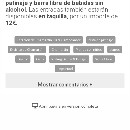
patinaje y barra libre de bebidas sin
alcohol.
Las entradas también estarán
disponibles
en taquilla,
por un importe de
12€.
Estación de Chamartín Clara Campoamor
pista de patinaje
Distrito de Chamartín
Chamartín
Planes con niños
planes
Gastro
Ocio
Rolling Dance & Burger
Santa Claus
Papá Noel
Mostrar comentarios +
Abrir página en versión completa