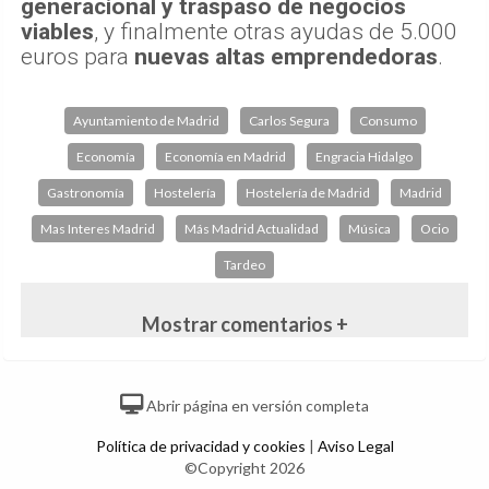
generacional y traspaso de negocios
viables
, y finalmente otras ayudas de 5.000
euros para
nuevas altas emprendedoras
.
Ayuntamiento de Madrid
Carlos Segura
Consumo
Economía
Economía en Madrid
Engracia Hidalgo
Gastronomía
Hostelería
Hostelería de Madrid
Madrid
Mas Interes Madrid
Más Madrid Actualidad
Música
Ocio
Tardeo
Mostrar comentarios +
Abrir página en versión completa
Política de privacidad y cookies
|
Aviso Legal
©Copyright 2026