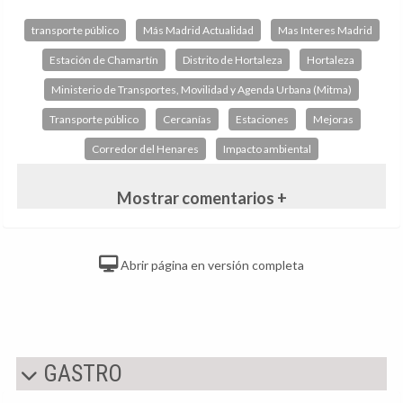
transporte público
Más Madrid Actualidad
Mas Interes Madrid
Estación de Chamartín
Distrito de Hortaleza
Hortaleza
Ministerio de Transportes, Movilidad y Agenda Urbana (Mitma)
Transporte público
Cercanías
Estaciones
Mejoras
Corredor del Henares
Impacto ambiental
Mostrar comentarios +
Abrir página en versión completa
GASTRO