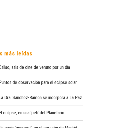
s más leídas
Callao, sala de cine de verano por un día
Puntos de observación para el eclipse solar
La Dra. Sánchez-Ramón se incorpora a La Paz
El eclipse, en una 'peli' del Planetario
Un oasis 'gourmet', en el corazón de Madrid