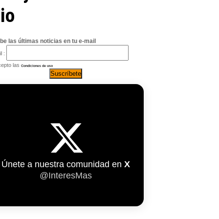
io
be las últimas noticias en tu e-mail
l :
epto las
Condiciones de uso
Únete a nuestra comunidad en
X
@InteresMas