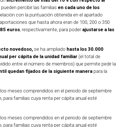
 un
incremento de más del 10% con respecto al
pueden percibir las familias
en cada uno de los
relación con la puntuación obtenida en el apartado
s aportaciones que hasta ahora eran de 100, 200 o 350
385 euros
, respectivamente, para poder
ajustarse a las
cto novedoso,
se ha ampliado
hasta los 30.000
al per cápita de la unidad familiar
(el total de
ividido entre el número de miembros) que permite pedir la
ntil quedan fijados de la siguiente manera
para la
 los meses comprendidos en el periodo de septiembre
, para familias cuya renta per cápita anual esté
 los meses comprendidos en el periodo de septiembre
, para familias cuya renta per cápita anual esté