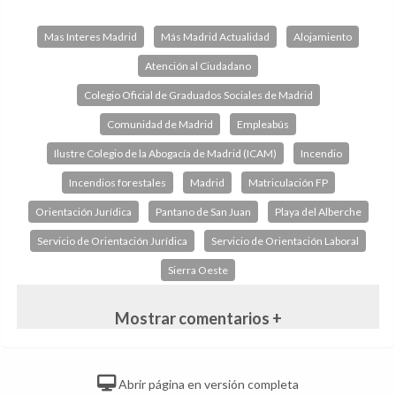
Mas Interes Madrid
Más Madrid Actualidad
Alojamiento
Atención al Ciudadano
Colegio Oficial de Graduados Sociales de Madrid
Comunidad de Madrid
Empleabús
Ilustre Colegio de la Abogacía de Madrid (ICAM)
Incendio
Incendios forestales
Madrid
Matriculación FP
Orientación Jurídica
Pantano de San Juan
Playa del Alberche
Servicio de Orientación Jurídica
Servicio de Orientación Laboral
Sierra Oeste
Mostrar comentarios +
Abrir página en versión completa