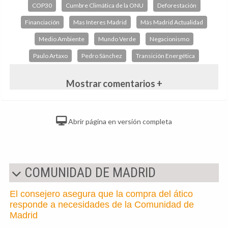
COP30
Cumbre Climática de la ONU
Deforestación
Financiación
Mas Interes Madrid
Más Madrid Actualidad
Medio Ambiente
Mundo Verde
Negacionismo
Paulo Artaxo
Pedro Sánchez
Transición Energética
Mostrar comentarios +
Abrir página en versión completa
COMUNIDAD DE MADRID
El consejero asegura que la compra del ático
responde a necesidades de la Comunidad de
Madrid