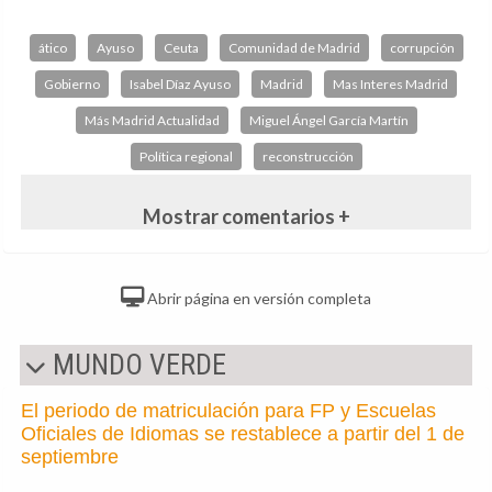
ático
Ayuso
Ceuta
Comunidad de Madrid
corrupción
Gobierno
Isabel Díaz Ayuso
Madrid
Mas Interes Madrid
Más Madrid Actualidad
Miguel Ángel García Martín
Política regional
reconstrucción
Mostrar comentarios +
Abrir página en versión completa
MUNDO VERDE
El periodo de matriculación para FP y Escuelas
Oficiales de Idiomas se restablece a partir del 1 de
septiembre