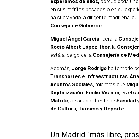
esperamos de ellos,
porque cada uno
en sus méritos pasados o en su experie
ha subrayado la dirigente madrileña, qu
Consejo de Gobierno.
Miguel Ángel García
lidera la
Consejer
Rocío Albert López-Ibor,
la
Consejer
está al cargo de la
Consejería de Medi
Además,
Jorge Rodrigo
ha tomado po
Transportes e Infraestructuras
;
Ana
Asuntos Sociales,
mientras que
Migu
Digitalización
.
Emilio Viciana
, es el
co
Matute
, se sitúa al frente de
Sanidad
de Cultura, Turismo y Deporte
.
Un Madrid "más libre, pró