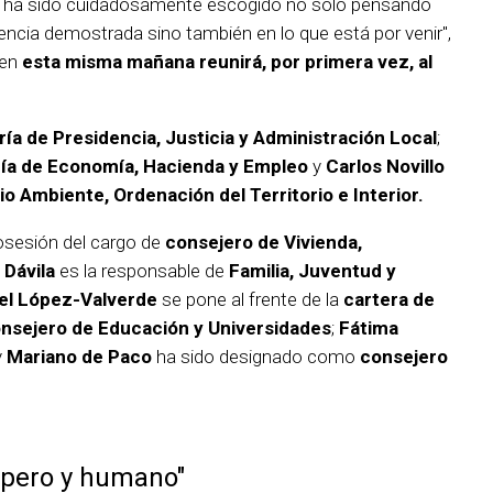
 ha sido cuidadosamente escogido no sólo pensando
ncia demostrada sino también en lo que está por venir",
ien
esta misma mañana reunirá, por primera vez, al
ía de Presidencia, Justicia y Administración Local
;
ía de Economía, Hacienda y Empleo
y
Carlos Novillo
o Ambiente, Ordenación del Territorio e Interior.
sesión del cargo de
consejero de Vivienda,
 Dávila
es la responsable de
Familia, Juventud y
el López-Valverde
se pone al frente de la
cartera de
nsejero de Educación y Universidades
;
Fátima
y
Mariano de Paco
ha sido designado como
consejero
spero y humano"