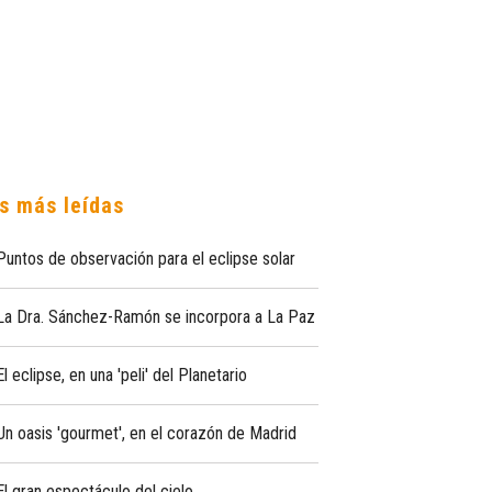
s más leídas
Puntos de observación para el eclipse solar
La Dra. Sánchez-Ramón se incorpora a La Paz
El eclipse, en una 'peli' del Planetario
Un oasis 'gourmet', en el corazón de Madrid
El gran espectáculo del cielo