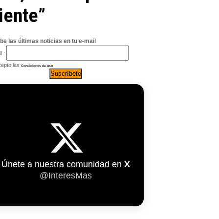
iente”
be las últimas noticias en tu e-mail
l :
epto las
Condiciones de uso
Únete a nuestra comunidad en
X
@InteresMas