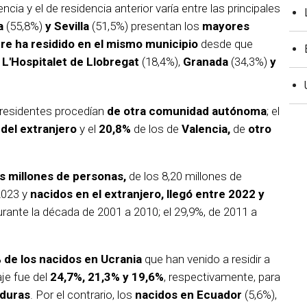
encia y el de residencia anterior varía entre las principales
a
(55,8%)
y Sevilla
(51,5%) presentan los
mayores
re ha residido en el mismo municipio
desde que
n
L'Hospitalet de Llobregat
(18,4%),
Granada
(34,3%)
y
 residentes procedían
de otra comunidad autónoma
; el
del extranjero
y el
20,8%
de los de
Valencia,
de
otro
s millones de personas,
de los 8,20 millones de
2023 y
nacidos en el extranjero, llegó entre 2022 y
urante la década de 2001 a 2010; el 29,9%, de 2011 a
 de los nacidos en Ucrania
que han venido a residir a
aje fue del
24,7%, 21,3% y 19,6%
, respectivamente, para
nduras
. Por el contrario, los
nacidos en Ecuador
(5,6%),