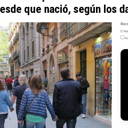
sde que nació, según los da
Reci
E-Mai
Ac