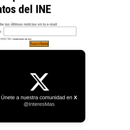
tos del INE
be las últimas noticias en tu e-mail
l :
epto las
Condiciones de uso
Únete a nuestra comunidad en
X
@InteresMas