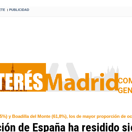
ETE
PUBLICIDAD
I
COM
GE
%) y Boadilla del Monte (61,8%), los de mayor proporción de ocu
ción de España ha residido s