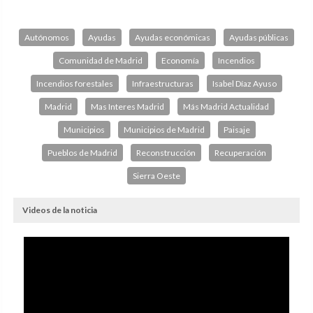
Autónomos
Ayudas
Ayudas económicas
Ayudas públicas
Comunidad de Madrid
Economía
Incendios
Incendios forestales
Infraestructuras
Isabel Díaz Ayuso
Madrid
Mas Interes Madrid
Más Madrid Actualidad
Municipios
Municipios de Madrid
Paisaje
Pueblos de Madrid
Reconstrucción
Recuperación
Sierra Oeste
Videos de la noticia