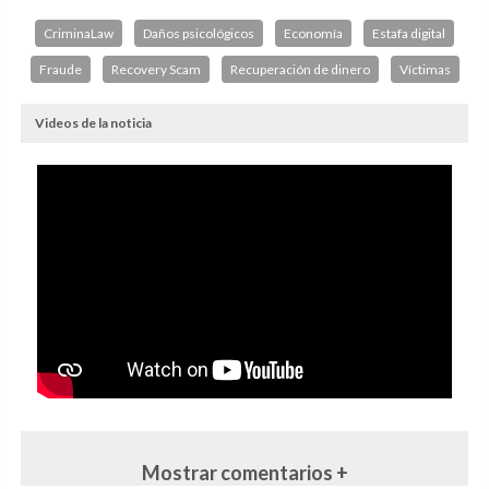
CriminaLaw
Daños psicológicos
Economía
Estafa digital
Fraude
Recovery Scam
Recuperación de dinero
Víctimas
Videos de la noticia
Mostrar comentarios +