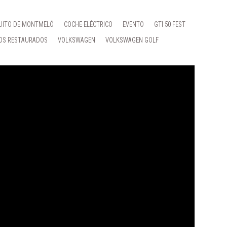
UITO DE MONTMELÓ
COCHE ELÉCTRICO
EVENTO
GTI 50 FEST
OS RESTAURADOS
VOLKSWAGEN
VOLKSWAGEN GOLF