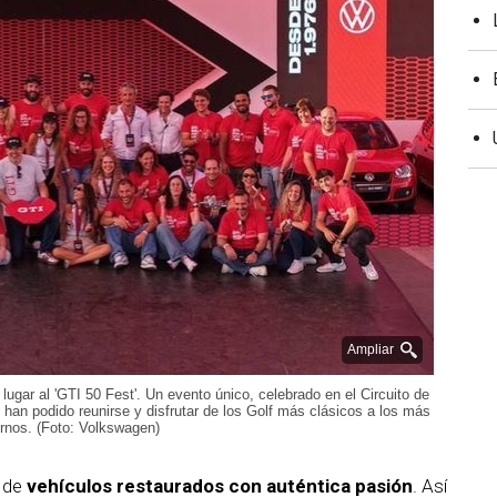
Ampliar
lugar al 'GTI 50 Fest'. Un evento único, celebrado en el Circuito de
an podido reunirse y disfrutar de los Golf más clásicos a los más
nos. (Foto: Volkswagen)
, de
vehículos restaurados con auténtica pasión
. Así