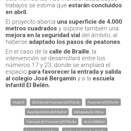
trabajos se estima que
estarán concluidos
en abril.
El proyecto abarca
una superficie de 4.000
metros cuadrados
y supone también una
mejora en la seguridad vial
del ámbito, al
haberse
adaptado los pasos de peatones
.
En el caso de la
calle de Braille
, la
intervención se desarrollará entre los
números 17 y 23, donde se ampliará el
espacio
para favorecer la entrada y salida
al colegio José Bergamín
y a la
escuela
infantil El Belén.
Madrid
Distrito de Fuencarral El Pardo
Fuencarral El Pardo
Ayuntamiento de Madrid
Delegada de Obras
Concejal de Fuencarral El Pardo
Accesibilidad