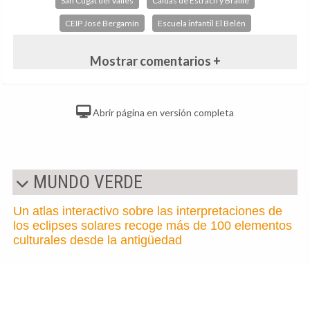
San Cugat del Vallès
Caldas de Estrach y Braille
CEIP José Bergamín
Escuela infantil El Belén
Mostrar comentarios +
Abrir página en versión completa
MUNDO VERDE
Un atlas interactivo sobre las interpretaciones de
los eclipses solares recoge más de 100 elementos
culturales desde la antigüedad
La desaparición del Sol por
los eclipses presagiaba