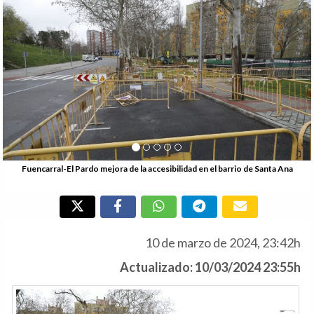
Anterior
Si
Fuencarral-El Pardo mejora de la accesibilidad en el barrio de Santa Ana
10 de marzo de 2024, 23:42h
Actualizado: 10/03/2024 23:55h