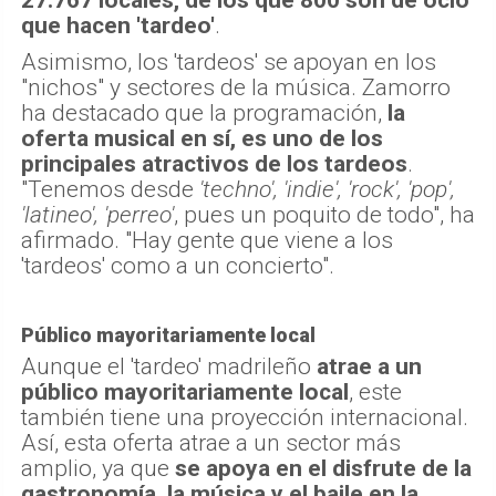
que hacen 'tardeo'
.
Asimismo, los 'tardeos' se apoyan en los
"nichos" y sectores de la música. Zamorro
ha destacado que la programación,
la
oferta musical en sí, es uno de los
principales atractivos de los tardeos
.
"Tenemos desde
'techno', 'indie', 'rock', 'pop',
'latineo', 'perreo'
, pues un poquito de todo", ha
afirmado. "Hay gente que viene a los
'tardeos' como a un concierto".
Público mayoritariamente local
Aunque el 'tardeo' madrileño
atrae a un
público mayoritariamente local
, este
también tiene una proyección internacional.
Así, esta oferta atrae a un sector más
amplio, ya que
se apoya en el disfrute de la
gastronomía, la música y el baile en la