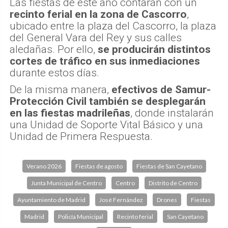
Las fiestas de este año contarán con un
recinto ferial en la zona de Cascorro
,
ubicado entre la plaza del Cascorro, la plaza
del General Vara del Rey y sus calles
aledañas. Por ello,
se producirán distintos
cortes de tráfico en sus inmediaciones
durante estos días.
De la misma manera,
efectivos de Samur-
Protección Civil también se desplegarán
en las fiestas madrileñas
, donde instalarán
una Unidad de Soporte Vital Básico y una
Unidad de Primera Respuesta.
Verano 2026
Fiestas de agosto
Fiestas de San Cayetano
Junta Municipal de Centro
Centro
Distrito de Centro
Ayuntamiento de Madrid
José Fernández
Drones
Fiestas
Madrid
Policía Municipal
Recinto ferial
San Cayetano