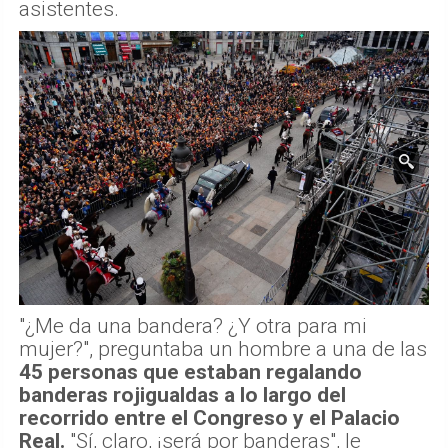
asistentes.
"¿Me da una bandera? ¿Y otra para mi
mujer?", preguntaba un hombre a una de las
45 personas que estaban regalando
banderas rojigualdas a lo largo del
recorrido entre el Congreso y el Palacio
Real.
"Sí, claro, ¡será por banderas", le