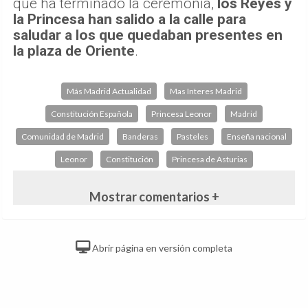
que ha terminado la ceremonia,
los Reyes y
la Princesa han salido a la calle para
saludar a los que quedaban presentes en
la plaza de Oriente
.
Más Madrid Actualidad
Mas Interes Madrid
Constitución Española
Princesa Leonor
Madrid
Comunidad de Madrid
Banderas
Pasteles
Enseña nacional
Leonor
Constitución
Princesa de Asturias
Mostrar comentarios +
Abrir página en versión completa