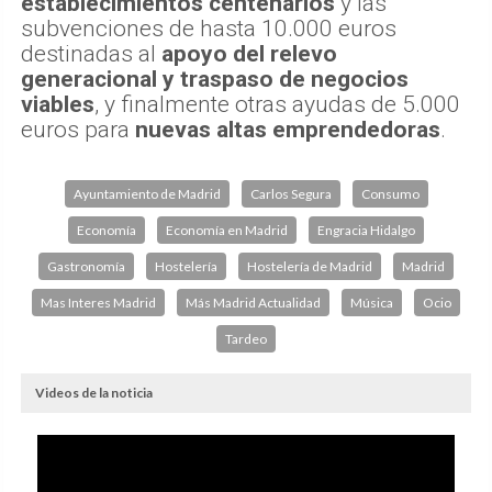
establecimientos centenarios
y las
subvenciones de hasta 10.000 euros
destinadas al
apoyo del relevo
generacional y traspaso de negocios
viables
, y finalmente otras ayudas de 5.000
euros para
nuevas altas emprendedoras
.
Ayuntamiento de Madrid
Carlos Segura
Consumo
Economía
Economía en Madrid
Engracia Hidalgo
Gastronomía
Hostelería
Hostelería de Madrid
Madrid
Mas Interes Madrid
Más Madrid Actualidad
Música
Ocio
Tardeo
Videos de la noticia