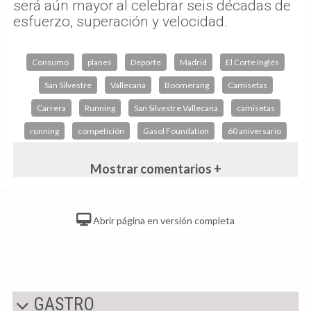
será aún mayor al celebrar seis décadas de
esfuerzo, superación y velocidad.
Consumo
planes
Deporte
Madrid
El Corte Inglés
San Silvestre
Vallecana
Boomerang
Camisetas
Carrera
Running
San Silvestre Vallecana
camisetas
running
competición
Gasol Foundation
60 aniversario
Mostrar comentarios +
Abrir página en versión completa
GASTRO