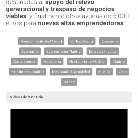
destinadas al
apoyo del relevo
generacional y traspaso de negocios
viables
, y finalmente otras ayudas de 5.000
euros para
nuevas altas emprendedoras
.
Ayuntamiento de Madrid
Carlos Segura
Consumo
Economía
Economía en Madrid
Engracia Hidalgo
Gastronomía
Hostelería
Hostelería de Madrid
Madrid
Mas Interes Madrid
Más Madrid Actualidad
Música
Ocio
Tardeo
Videos de la noticia