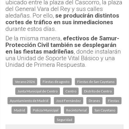
ubicado entre la plaza del Cascorro, la plaza
del General Vara del Rey y sus calles
aledañas. Por ello,
se producirán distintos
cortes de tráfico en sus inmediaciones
durante estos días.
De la misma manera,
efectivos de Samur-
Protección Civil también se desplegarán
en las fiestas madrileñas
, donde instalarán
una Unidad de Soporte Vital Básico y una
Unidad de Primera Respuesta.
Verano 2026
Fiestas de agosto
Fiestas de San Cayetano
Junta Municipal de Centro
Centro
Distrito de Centro
Ayuntamiento de Madrid
José Fernández
Drones
Fiestas
Madrid
Policía Municipal
Recinto ferial
San Cayetano
Seguridad