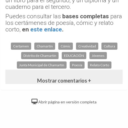
un libro para el segundo, y un diploma y un
cuaderno para el tercero.
Puedes consultar las
bases completas
para
los certámenes de poesía, cómic y relato
corto,
en
este enlace
.
Certamen
Chamartín
Cómic
Creatividad
Cultura
Distrito de Chamartín
EDUCACIÓN
Jóvenes
Junta Municipal de Chamartín
Poesía
Relato Corto
Mostrar comentarios +
Abrir página en versión completa