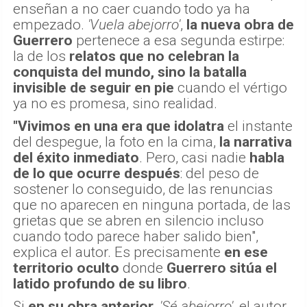
enseñan a no caer cuando todo ya ha
empezado.
'Vuela abejorro'
,
la nueva obra de
Guerrero
pertenece a esa segunda estirpe:
la de los
relatos que no celebran la
conquista del mundo, sino la batalla
invisible de seguir en pie
cuando el vértigo
ya no es promesa, sino realidad.
"Vivimos en una era que idolatra
el instante
del despegue, la foto en la cima,
la narrativa
del éxito inmediato
. Pero, casi nadie
habla
de lo que ocurre después
: del peso de
sostener lo conseguido, de las renuncias
que no aparecen en ninguna portada, de las
grietas que se abren en silencio incluso
cuando todo parece haber salido bien",
explica el autor. Es precisamente
en ese
territorio oculto
donde
Guerrero sitúa el
latido profundo de su libro
.
Si
en su obra anterior
,
'Sé abejorro'
, el autor