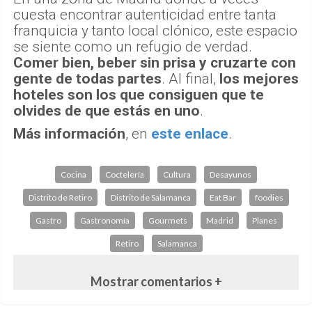
cuesta encontrar autenticidad entre tanta
franquicia y tanto local clónico, este espacio
se siente como un refugio de verdad.
Comer bien, beber sin prisa y cruzarte con
gente de todas partes
. Al final,
los mejores
hoteles son los que consiguen que te
olvides de que estás en uno
.
Más información
, en
este enlace
.
Cocina
Coctelería
Cultura
Desayunos
Distrito de Retiro
Distrito de Salamanca
Eat Bar
foodies
Gastro
Gastronomía
Gourmets
Madrid
Planes
Retiro
Salamanca
Mostrar comentarios +