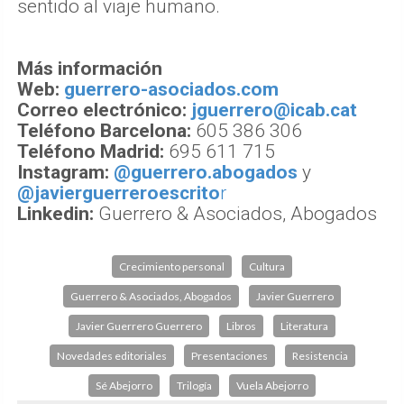
sentido al viaje humano.
Más información
Web:
guerrero-asociados.com
Correo electrónico:
jguerrero@icab.cat
Teléfono Barcelona:
605 386 306
Teléfono Madrid:
695 611 715
​Instagram:
@guerrero.abogados
y
@javierguerreroescrito
r
​Linkedin:
​Guerrero & Asociados, Abogados
Crecimiento personal
Cultura
Guerrero & Asociados, Abogados
Javier Guerrero
Javier Guerrero Guerrero
Libros
Literatura
Novedades editoriales
Presentaciones
Resistencia
Sé Abejorro
Trilogía
Vuela Abejorro