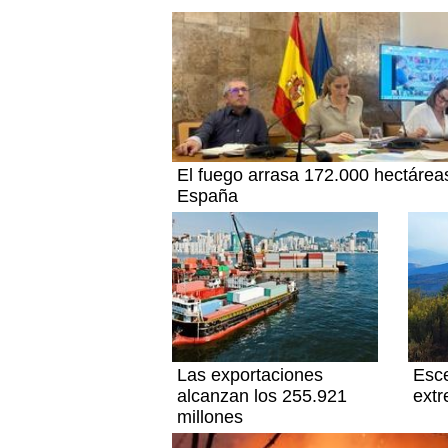
El fuego arrasa 172.000 hectárea
España
Las exportaciones
Esce
alcanzan los 255.921
ext
millones