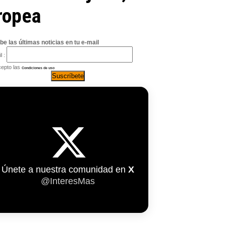
ropea
be las últimas noticias en tu e-mail
l :
epto las
Condiciones de uso
Únete a nuestra comunidad en
X
@InteresMas