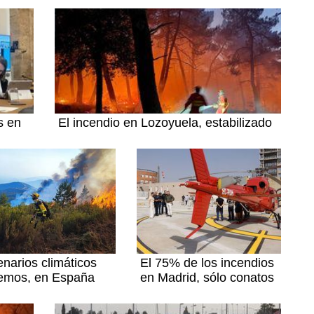
s en
El incendio en Lozoyuela, estabilizado
narios climáticos
El 75% de los incendios
remos, en España
en Madrid, sólo conatos