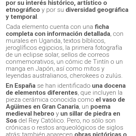
por su interés histórico, artístico o
etnográfico
y por su
diversidad geográfica
y temporal
.
Cada elemento cuenta con una
ficha
completa con información detallada
, con
murales en Uganda, textos bíblicos,
jeroglíficos egipcios, la primera fotografía
de un eclipse solar, sellos de correos
conmemorativos, un cómic de Tintín o un
manga en Japón, así como mitos y
leyendas australianos, cherokees o zulús.
En España
se han identificado
una docena
de elementos diferentes
, que incluyen la
pieza cerámica conocida como
el vaso de
Agüimes
en Gran Canaria
, un
poema
medieval hebreo
y
un sillar de piedra en
Sos
del Rey Católico. Pero, no sólo son
crónicas o restos arqueológicos de siglos
atrás: también aparecen
obras pictóricas o