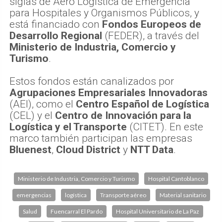
siglas de Aero Logística de Emergencia
para Hospitales y Organismos Públicos, y
está financiado con
Fondos Europeos de
Desarrollo Regional
(FEDER), a través del
Ministerio de Industria, Comercio y
Turismo
.
Estos fondos están canalizados por
Agrupaciones Empresariales Innovadoras
(AEI), como el
Centro Español de Logística
(CEL) y el
Centro de Innovación para la
Logística y el Transporte
(CITET). En este
marco también participan las empresas
Bluenest
,
Cloud District
y
NTT Data
.
Ministerio de Industria, Comercio y Turismo
Hospital Cantoblanco
emergencias
logística
Transporte aéreo
Material sanitario
Salud
Fuencarral El Pardo
Hospital Universitario de La Paz