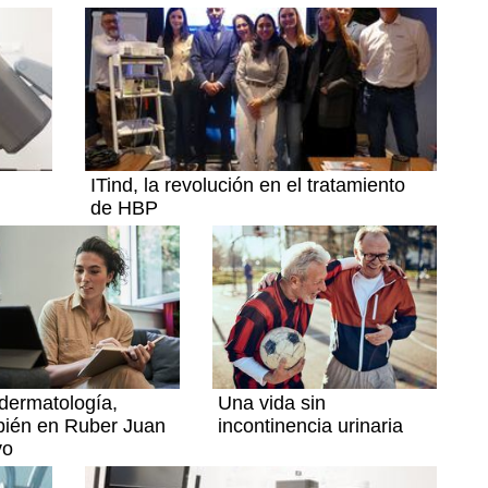
ITind, la revolución en el tratamiento
de HBP
dermatología,
Una vida sin
bién en Ruber Juan
incontinencia urinaria
vo