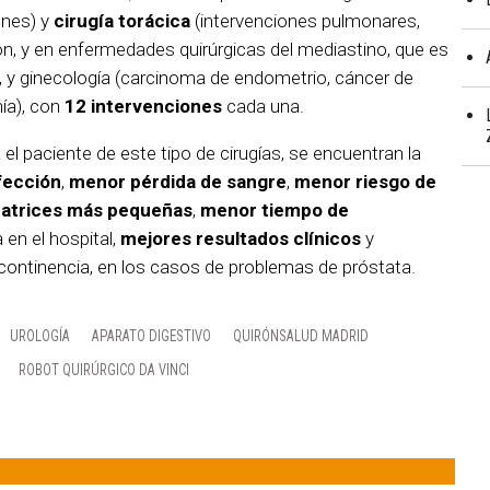
ones) y
cirugía torácica
(intervenciones pulmonares,
, y en enfermedades quirúrgicas del mediastino, que es
, y ginecología (carcinoma de endometrio, cáncer de
ía), con
12 intervenciones
cada una.
 el paciente de este tipo de cirugías, se encuentran la
nfección
,
menor pérdida de sangre
,
menor riesgo de
catrices más pequeñas
,
menor tiempo de
 en el hospital,
mejores resultados clínicos
y
ncontinencia, en los casos de problemas de próstata.
UROLOGÍA
APARATO DIGESTIVO
QUIRÓNSALUD MADRID
ROBOT QUIRÚRGICO DA VINCI