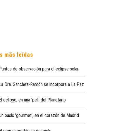
s más leídas
Puntos de observación para el eclipse solar
La Dra. Sánchez-Ramón se incorpora a La Paz
El eclipse, en una 'peli' del Planetario
Un oasis 'gourmet', en el corazón de Madrid
El gran espectáculo del cielo