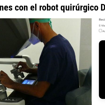
nes con el robot quirúrgico D
Reci
E-Mai
Ac