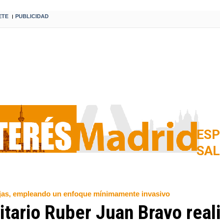
ETE
PUBLICIDAD
I
ESP
SA
lejas, empleando un enfoque mínimamente invasivo
sitario Ruber Juan Bravo real