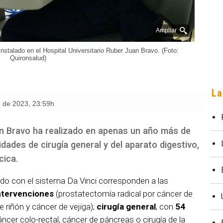
Ampliar
instalado en el Hospital Universitario Ruber Juan Bravo. (Foto:
Quironsalud)
La
e de 2023
,
23:59h
uan Bravo ha realizado en apenas un año más de
dades de cirugía general y del aparato digestivo,
cica.
o con el sistema Da Vinci corresponden a las
ntervenciones
(prostatectomía radical por cáncer de
e riñón y cáncer de vejiga);
cirugía general
, con
54
ncer colo-rectal, cáncer de páncreas o cirugía de la