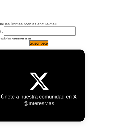
be las últimas noticias en tu e-mail
l :
epto las
Condiciones de uso
Únete a nuestra comunidad en
X
@InteresMas