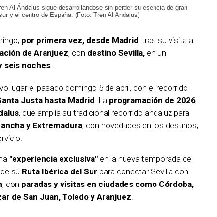
ren Al Ándalus sigue desarrollándose sin perder su esencia de gran
l sur y el centro de España. (Foto: Tren Al Andalus)
mingo,
por primera vez, desde Madrid
, tras su visita a
tación de Aranjuez
, con
destino Sevilla,
en un
 y seis noches
.
vo lugar el pasado domingo 5 de abril, con el recorrido
 Santa Justa hasta Madrid
. La
programación de 2026
dalus
, que amplía su tradicional recorrido andaluz para
 Mancha y Extremadura
, con novedades en los destinos,
rvicio.
una
"experiencia exclusiva"
en la nueva temporada del
n de su
Ruta Ibérica del Sur
para conectar Sevilla con
n
, con
paradas y visitas en ciudades como Córdoba,
zar de San Juan, Toledo y Aranjuez
.