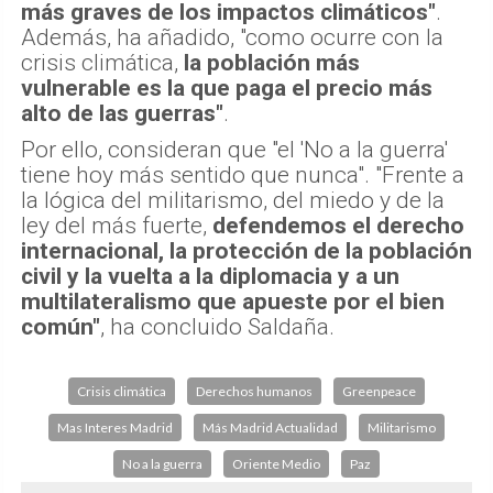
más graves de los impactos climáticos"
.
Además, ha añadido, "como ocurre con la
crisis climática,
la población más
vulnerable es la que paga el precio más
alto de las guerras"
.
Por ello, consideran que "el 'No a la guerra'
tiene hoy más sentido que nunca". "Frente a
la lógica del militarismo, del miedo y de la
ley del más fuerte,
defendemos el derecho
internacional, la protección de la población
civil y la vuelta a la diplomacia y a un
multilateralismo que apueste por el bien
común"
, ha concluido Saldaña.
Crisis climática
Derechos humanos
Greenpeace
Mas Interes Madrid
Más Madrid Actualidad
Militarismo
No a la guerra
Oriente Medio
Paz