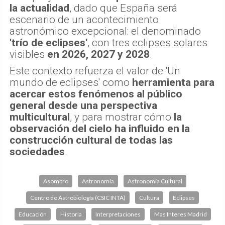
la actualidad
, dado que España será
escenario de un acontecimiento
astronómico excepcional: el denominado
'trío de eclipses'
, con tres eclipses solares
visibles
en 2026, 2027 y 2028
.
Este contexto refuerza el valor de 'Un
mundo de eclipses' como
herramienta para
acercar estos fenómenos al público
general desde una perspectiva
multicultural
, y para mostrar cómo
la
observación del cielo ha influido en la
construcción cultural de todas las
sociedades
.
Asombro
Astronomía
Astronomía Cultural
Centro de Astrobiología (CSIC INTA)
Cultura
Eclipses
Educación
Historia
Interpretaciones
Mas Interes Madrid