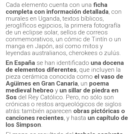
Cada elemento cuenta con una
ficha
completa con información detallada
, con
murales en Uganda, textos bíblicos,
jeroglíficos egipcios, la primera fotografía
de un eclipse solar, sellos de correos
conmemorativos, un cómic de Tintín o un
manga en Japón, así como mitos y
leyendas australianos, cherokees o zulús.
En España
se han identificado
una docena
de elementos diferentes
, que incluyen la
pieza cerámica conocida como
el vaso de
Agüimes
en Gran Canaria
, un
poema
medieval hebreo
y
un sillar de piedra en
Sos
del Rey Católico. Pero, no sólo son
crónicas o restos arqueológicos de siglos
atrás: también aparecen
obras pictóricas o
canciones recientes
, y hasta
un capítulo de
los Simpson
.