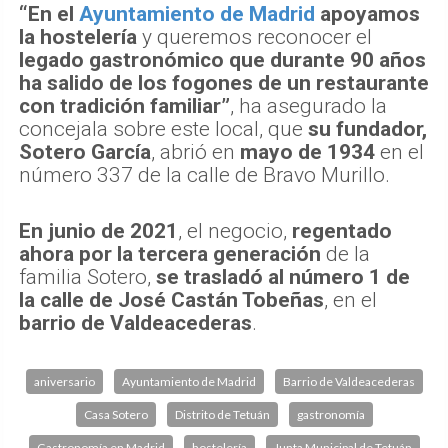
“En el
Ayuntamiento de Madrid
apoyamos
la hostelería
y queremos reconocer el
legado gastronómico que durante 90 años
ha salido de los fogones de un restaurante
con tradición familiar”
, ha asegurado la
concejala sobre este local, que
su fundador,
Sotero García
, abrió en
mayo de 1934
en el
número 337 de la calle de Bravo Murillo.
En junio de 2021
, el negocio,
regentado
ahora por la tercera generación
de la
familia Sotero,
se trasladó al número 1 de
la calle de José Castán Tobeñas
, en el
barrio de Valdeacederas
.
aniversario
Ayuntamiento de Madrid
Barrio de Valdeacederas
Casa Sotero
Distrito de Tetuán
gastronomía
Gastronomía en Madrid
hostelería
Junta Municipal de Tetuán