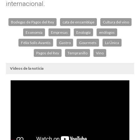
internacional.
Bodegas de Pagos del Rey
cata de ensamblaje
Cultura del vino
Economía
Empresas
Enología
enólogos
Félix Solís Avantis
Gastro
Gourmets
La Única
Pagos del Rey
Tempranillo
Vino
Videos de la noticia