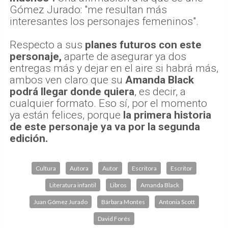
Gómez Jurado: "me resultan más
interesantes los personajes femeninos".
Respecto a sus
planes futuros con este
personaje,
aparte de asegurar ya dos
entregas más y dejar en el aire si habrá más,
ambos ven claro que su
Amanda Black
podrá llegar donde quiera
, es decir, a
cualquier formato. Eso sí, por el momento
ya están felices, porque
la primera historia
de este personaje ya va por la segunda
edición.
Cultura
Autora
Autor
Escritora
Escritor
Literatura infantil
Libros
Amanda Black
Juan Gómez Jurado
Bárbara Montes
Antonia Scott
David Forés