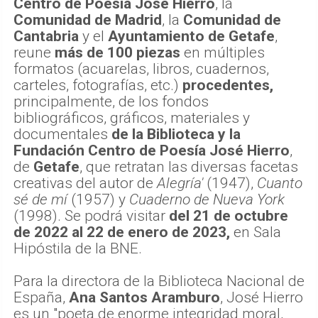
Centro de Poesía José Hierro
, la
Comunidad de Madrid
, la
Comunidad de
Cantabria
y el
Ayuntamiento de Getafe
,
reune
más de 100 piezas
en múltiples
formatos (acuarelas, libros, cuadernos,
carteles, fotografías, etc.)
procedentes,
principalmente, de los fondos
bibliográficos, gráficos, materiales y
documentales
de la Biblioteca y la
Fundación Centro de Poesía José Hierro
,
de
Getafe
, que retratan las diversas facetas
creativas del autor de
Alegría'
(1947),
Cuanto
sé de mí
(1957) y
Cuaderno de Nueva York
(1998). Se podrá visitar
del 21 de octubre
de 2022 al 22 de enero de 2023,
en Sala
Hipóstila de la BNE.
Para la directora de la Biblioteca Nacional de
España,
Ana Santos Aramburo
, José Hierro
es un "poeta de enorme integridad moral,