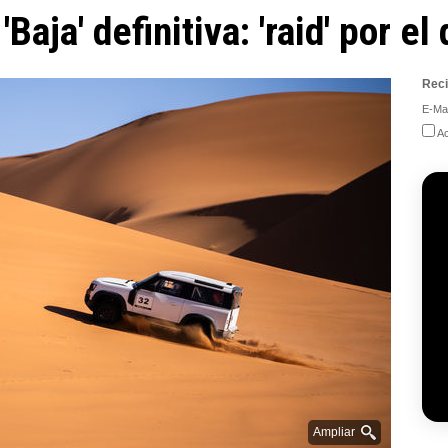
Baja' definitiva: 'raid' por el
Reci
E-Mai
Ac
Ampliar