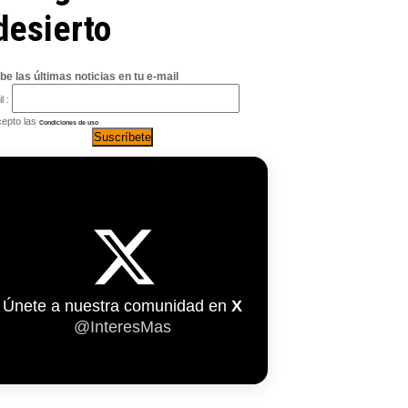
 desierto
be las últimas noticias en tu e-mail
l :
epto las
Condiciones de uso
Únete a nuestra comunidad en
X
@InteresMas