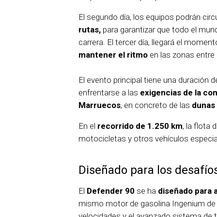
El segundo día, los equipos podrán cir
rutas,
para garantizar que todo el mun
carrera. El tercer día, llegará el mome
mantener el ritmo
en las zonas entre 
El evento principal tiene una duración d
enfrentarse a las
exigencias de la co
Marruecos
, en concreto de las
dunas
En el
recorrido de 1.250 km
, la flot
motocicletas y otros vehículos especi
Diseñado para los desafío
El
Defender 90
se ha
diseñado para a
mismo motor de gasolina Ingenium de 
velocidades y el avanzado sistema de t