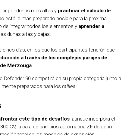
cular por dunas más altas y
practicar el cálculo de
do está lo más preparado posible para la próxima
nto de integrar todos los elementos y
aprender a
las dunas altas y bajas.
e cinco días, en los que los participantes tendrán que
nducción a través de los complejos parajes de
 de Merzouga
.
a de Defender 90 competirá en su propia categoría junto a
almente preparados para los
rallies
.
s
frontar este tipo de desafíos
, aunque incorpora el
300 CV, la caja de cambios automática ZF de ocho
racción total de los modelos de exposición.