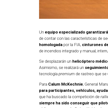
Un
equipo especializado garantizar
de contar con las características de 
homologada
por la FIA,
cinturones d
de incendios integrado y manual, interru
Se desplazarán un
helicóptero médic
Asimismo, se realizará un
seguimiento 
tecnología
premium
de rastreo que se u
Para
Calum McKechnie
, General Man
para participantes, vehículos, ayu
que ha buscado la competición de
rall
siempre ha sido conseguir que pilot