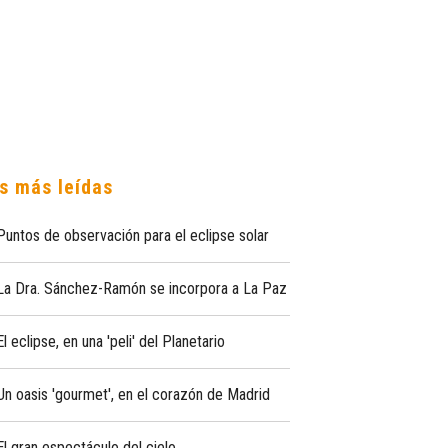
s más leídas
Puntos de observación para el eclipse solar
La Dra. Sánchez-Ramón se incorpora a La Paz
El eclipse, en una 'peli' del Planetario
Un oasis 'gourmet', en el corazón de Madrid
El gran espectáculo del cielo