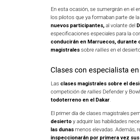
En esta ocasión, se sumergirán en el
los pilotos que ya formaban parte de l
nuevos participantes,
al volante del
D
especificaciones especiales para la co
conducirán en Marruecos, durante 
magistrales
sobre
rallies
en el desiert
Clases con especialista en
Las
clases magistrales sobre el des
competición de
rallies
Defender y Bowl
todoterreno en el Dakar
.
El primer día de clases magistrales per
desierto
y adquirir las habilidades nec
las dunas
menos elevadas. Además, rep
inspeccionarán por primera vez sus 