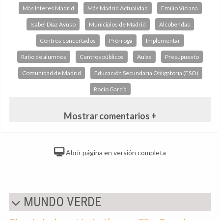
Mas Interes Madrid
Más Madrid Actualidad
Emilio Viciana
Isabel Díaz Ayuso
Municipios de Madrid
Alcobendas
Centros concertados
Prórroga
Implementar
Ratio de alumnos
Centros públicos
Aulas
Presupuesto
Comunidad de Madrid
Educación Secundaria Obligatoria (ESO)
Rocío García
Mostrar comentarios +
Abrir página en versión completa
MUNDO VERDE