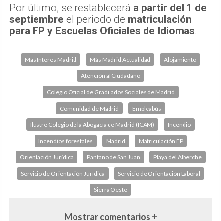
Por último, se restablecerá
a partir del 1 de
septiembre
el periodo de
matriculación
para FP y Escuelas Oficiales de Idiomas
.
Mas Interes Madrid
Más Madrid Actualidad
Alojamiento
Atención al Ciudadano
Colegio Oficial de Graduados Sociales de Madrid
Comunidad de Madrid
Empleabús
Ilustre Colegio de la Abogacía de Madrid (ICAM)
Incendio
Incendios forestales
Madrid
Matriculación FP
Orientación Jurídica
Pantano de San Juan
Playa del Alberche
Servicio de Orientación Jurídica
Servicio de Orientación Laboral
Sierra Oeste
Mostrar comentarios +