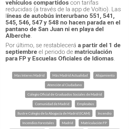
vehículos compartidos
con tarifas
reducidas (a través de la app de Voltio). Las
l
íneas de autobús interurbano 551, 541,
545, 546, 547 y 548 no hacen parada en el
pantano de San Juan ni en playa del
Alberche
.
Por último, se restablecerá
a partir del 1 de
septiembre
el periodo de
matriculación
para FP y Escuelas Oficiales de Idiomas
.
Mas Interes Madrid
Más Madrid Actualidad
Alojamiento
Atención al Ciudadano
Colegio Oficial de Graduados Sociales de Madrid
Comunidad de Madrid
Empleabús
Ilustre Colegio de la Abogacía de Madrid (ICAM)
Incendio
Incendios forestales
Madrid
Matriculación FP