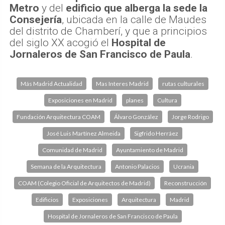
Metro
y del
edificio que alberga la sede la
Consejería
, ubicada en la calle de Maudes
del distrito de Chamberí, y que a principios
del siglo XX acogió el
Hospital de
Jornaleros de San Francisco de Paula
.
Más Madrid Actualidad
Mas Interes Madrid
rutas culturales
Exposiciones en Madrid
planes
Cultura
Fundación Arquitectura COAM
Álvaro González
Jorge Rodrigo
José Luis Martínez Almeida
Sigfrido Herráez
Comunidad de Madrid
Ayuntamiento de Madrid
Semana de la Arquitectura
Antonio Palacios
Ucrania
COAM (Colegio Oficial de Arquitectos de Madrid)
Reconstrucción
Edificios
Exposiciones
Arquitectura
Madrid
Hospital de Jornaleros de San Francisco de Paula