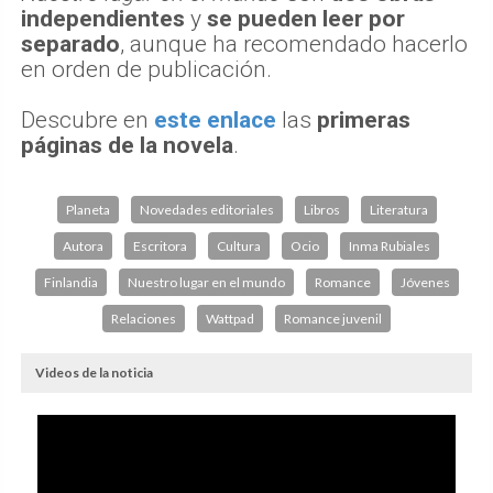
independientes
y
se pueden leer por
separado
, aunque ha recomendado hacerlo
en orden de publicación.
Descubre en
este enlace
las
primeras
páginas de la novela
.
Planeta
Novedades editoriales
Libros
Literatura
Autora
Escritora
Cultura
Ocio
Inma Rubiales
Finlandia
Nuestro lugar en el mundo
Romance
Jóvenes
Relaciones
Wattpad
Romance juvenil
Videos de la noticia