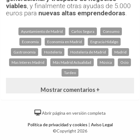
viables
, y finalmente otras ayudas de 5.000
euros para
nuevas altas emprendedoras
.
Ayuntamiento de Madrid
Carlos Segura
Consumo
Economía
Economía en Madrid
Engracia Hidalgo
Gastronomía
Hostelería
Hostelería de Madrid
Madrid
Mas Interes Madrid
Más Madrid Actualidad
Música
Ocio
Tardeo
Mostrar comentarios +
Abrir página en versión completa
Política de privacidad y cookies
|
Aviso Legal
©Copyright 2026