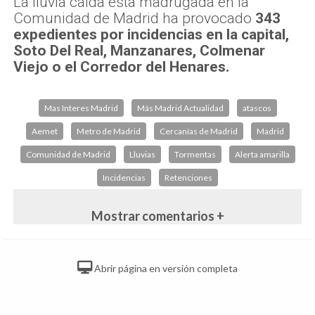
La lluvia caída esta madrugada en la
Comunidad de Madrid ha provocado
343
expedientes por incidencias en la capital,
Soto Del Real, Manzanares, Colmenar
Viejo o el Corredor del Henares.
Mas Interes Madrid
Más Madrid Actualidad
atascos
Aemet
Metro de Madrid
Cercanías de Madrid
Madrid
Comunidad de Madrid
Lluvias
Tormentas
Alerta amarilla
Incidencias
Retenciones
Mostrar comentarios +
Abrir página en versión completa