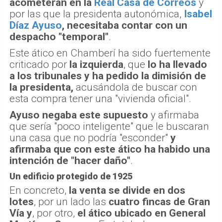
acometerán en la
Real Casa de Correos
y
por las que la presidenta autonómica,
Isabel
Díaz Ayuso
, necesitaba contar con un
despacho "temporal"
.
Este ático en Chamberí ha sido fuertemente
criticado por
la izquierda
, que
lo ha llevado
a los tribunales y ha pedido la dimisión de
la presidenta,
acusándola de buscar con
esta compra tener una "vivienda oficial".
Ayuso negaba este supuesto
y afirmaba
que sería "poco inteligente" que le buscaran
una casa que no podría "esconder"
y
afirmaba que con este ático ha habido una
intención de "hacer daño"
.
Un edificio protegido de 1925
En concreto,
la venta se divide en dos
lotes
, por un lado las
cuatro fincas de Gran
Vía
y
, por otro,
el ático ubicado en General