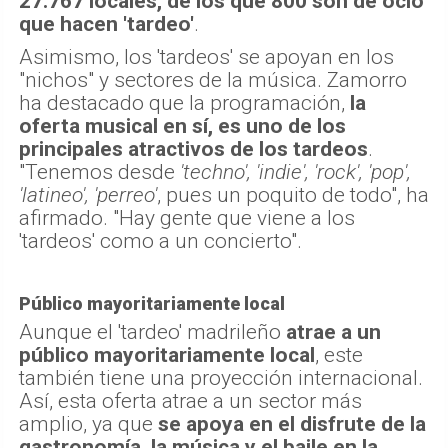
27.767 locales, de los que 800 son de ocio
que hacen 'tardeo'
.
Asimismo, los 'tardeos' se apoyan en los
"nichos" y sectores de la música. Zamorro
ha destacado que la programación,
la
oferta musical en sí, es uno de los
principales atractivos de los tardeos
.
"Tenemos desde
'techno', 'indie', 'rock', 'pop',
'latineo', 'perreo'
, pues un poquito de todo", ha
afirmado. "Hay gente que viene a los
'tardeos' como a un concierto".
Público mayoritariamente local
Aunque el 'tardeo' madrileño
atrae a un
público mayoritariamente local
, este
también tiene una proyección internacional.
Así, esta oferta atrae a un sector más
amplio, ya que
se apoya en el disfrute de la
gastronomía, la música y el baile en la