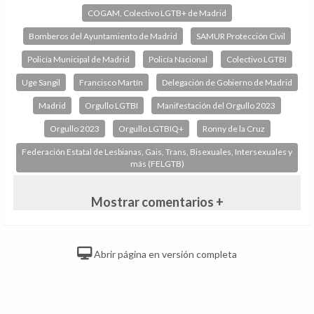
COGAM, Colectivo LGTB+ de Madrid
Bomberos del Ayuntamiento de Madrid
SAMUR Protección Civil
Policía Municipal de Madrid
Policía Nacional
Colectivo LGTBI
Uge Sangil
Francisco Martín
Delegación de Gobierno de Madrid
Madrid
Orgullo LGTBI
Manifestación del Orgullo 2023
Orgullo 2023
Orgullo LGTBIQ+
Ronny de la Cruz
Federación Estatal de Lesbianas, Gais, Trans, Bisexuales, Intersexuales y
más (FELGTB)
Mostrar comentarios +
Abrir página en versión completa