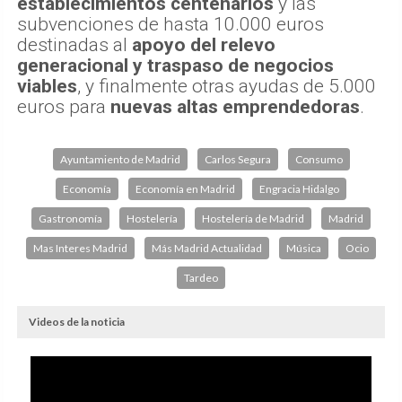
establecimientos centenarios
y las
subvenciones de hasta 10.000 euros
destinadas al
apoyo del relevo
generacional y traspaso de negocios
viables
, y finalmente otras ayudas de 5.000
euros para
nuevas altas emprendedoras
.
Ayuntamiento de Madrid
Carlos Segura
Consumo
Economía
Economía en Madrid
Engracia Hidalgo
Gastronomía
Hostelería
Hostelería de Madrid
Madrid
Mas Interes Madrid
Más Madrid Actualidad
Música
Ocio
Tardeo
Videos de la noticia