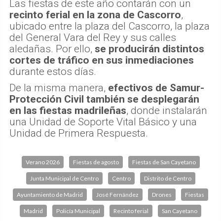
Las fiestas de este año contarán con un
recinto ferial en la zona de Cascorro
,
ubicado entre la plaza del Cascorro, la plaza
del General Vara del Rey y sus calles
aledañas. Por ello,
se producirán distintos
cortes de tráfico en sus inmediaciones
durante estos días.
De la misma manera,
efectivos de Samur-
Protección Civil también se desplegarán
en las fiestas madrileñas
, donde instalarán
una Unidad de Soporte Vital Básico y una
Unidad de Primera Respuesta.
Verano 2026
Fiestas de agosto
Fiestas de San Cayetano
Junta Municipal de Centro
Centro
Distrito de Centro
Ayuntamiento de Madrid
José Fernández
Drones
Fiestas
Madrid
Policía Municipal
Recinto ferial
San Cayetano