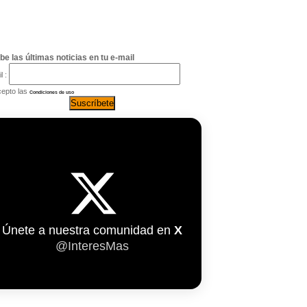
be las últimas noticias en tu e-mail
l :
epto las
Condiciones de uso
Únete a nuestra comunidad en
X
@InteresMas