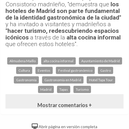
Consistorio madrileño, "demuestra que
los
hoteles de Madrid son parte fundamental
de la identidad gastronómica de la ciudad"
y ha invitado a visitantes y madrileños a
"hacer turismo, redescubriendo espacios
icónicos
a través de la
alta cocina informal
que ofrecen estos hoteles".
Almudena Maíllo
alta cocina informal
Ayuntamiento de Madrid
Cultura
Eventos
Festival gastronómico
Gastro
Gastronomía
Gastronomía en Madrid
Hotel Tapa Tour
Madrid
Tapas
Turismo
Mostrar comentarios +
Abrir página en versión completa