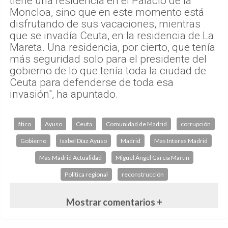
tiene una residencia en el Palacio de la
Moncloa, sino que en este momento está
disfrutando de sus vacaciones, mientras
que se invadía Ceuta, en la residencia de La
Mareta. Una residencia, por cierto, que tenía
más seguridad solo para el presidente del
gobierno de lo que tenía toda la ciudad de
Ceuta para defenderse de toda esa
invasión", ha apuntado.
ático
Ayuso
Ceuta
Comunidad de Madrid
corrupción
Gobierno
Isabel Díaz Ayuso
Madrid
Mas Interes Madrid
Más Madrid Actualidad
Miguel Ángel García Martín
Política regional
reconstrucción
Mostrar comentarios +