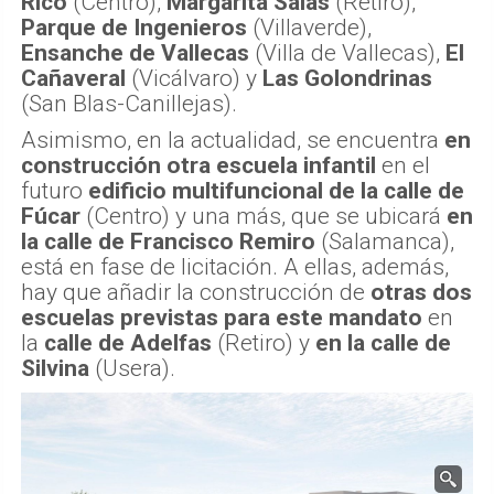
Rico
(Centro),
Margarita Salas
(Retiro),
Parque de Ingenieros
(Villaverde),
Ensanche de Vallecas
(Villa de Vallecas),
El
Cañaveral
(Vicálvaro) y
Las Golondrinas
(San Blas-Canillejas).
Asimismo, en la actualidad, se encuentra
en
construcción otra escuela infantil
en el
futuro
edificio multifuncional de la calle de
Fúcar
(Centro) y una más, que se ubicará
en
la calle de Francisco Remiro
(Salamanca),
está en fase de licitación. A ellas, además,
hay que añadir la construcción de
otras dos
escuelas previstas para este mandato
en
la
calle de Adelfas
(Retiro) y
en la calle de
Silvina
(Usera).