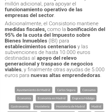
millón adicional, para apoyar el
funcionamiento operativo de las
empresas del sector
.
Adicionalmente, el Consistorio mantiene
medidas fiscales,
como la
bonificación del
95% de la cuota del Impuesto sobre
Bienes Inmuebles
(IBI) para
establecimientos centenarios
y las
subvenciones de hasta 10.000 euros
destinadas al
apoyo del relevo
generacional y traspaso de negocios
viables
, y finalmente otras ayudas de 5.000
euros para
nuevas altas emprendedoras
.
Ayuntamiento de Madrid
Carlos Segura
Consumo
Economía
Economía en Madrid
Engracia Hidalgo
Gastronomía
Hostelería
Hostelería de Madrid
Madrid