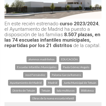
En este recién estrenado
curso 2023/2024
,
el Ayuntamiento de Madrid ha puesto a
disposición de las familias
8.507 plazas, en
las 74 escuelas infantiles municipales,
repartidas por los 21 distritos
de la capital.
alumnos madrileños
EDUCACIÓN
Escuelas Infantiles Municipales
Paula Gómez Angulo
José Fernández
Paloma García Romero
Ayuntamiento de Madrid
Madrid
Junta Municipal de Tetuán
Distrito de Tetuán
Tetuán
Sala multiusos
Biblioteca
Obras de la nueva escuela infantil