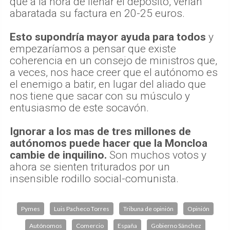
que a la hora de llenar el depósito, verían
abaratada su factura en 20-25 euros.
Esto supondría mayor ayuda para todos
y
empezaríamos a pensar que existe
coherencia en un consejo de ministros que,
a veces, nos hace creer que el autónomo es
el enemigo a batir, en lugar del aliado que
nos tiene que sacar con su músculo y
entusiasmo de este socavón.
Ignorar a los mas de tres millones de
autónomos puede hacer que la Moncloa
cambie de inquilino.
Son muchos votos y
ahora se sienten triturados por un
insensible rodillo social-comunista.
Pymes
Luis Pacheco Torres
Tribuna de opinión
Opinión
Autónomos
Comercio
España
Gobierno Sánchez