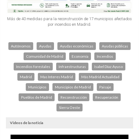
Más de 40 medidas para la reconstrucción de 17 municipios afectados
por incendios en Madrid.
Autónomos
Ayudas
Ayudas económicas
Ayudas públicas
Comunidad de Madrid
Economía
Incendios
Incendios forestales
Infraestructuras
Isabel Díaz Ayuso
Madrid
Mas Interes Madrid
Más Madrid Actualidad
Municipios
Municipios de Madrid
Paisaje
Pueblos de Madrid
Reconstrucción
Recuperación
Sierra Oeste
Videos de la noticia