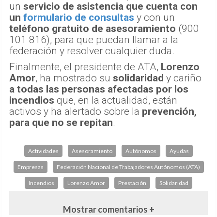
un
servicio de asistencia que cuenta con
un
formulario de consultas
y con un
teléfono gratuito de asesoramiento
(900
101 816), para que puedan llamar a la
federación y resolver cualquier duda.
Finalmente, el presidente de ATA,
Lorenzo
Amor
, ha mostrado su
solidaridad
y cariño
a todas las personas afectadas por los
incendios
que, en la actualidad, están
activos y ha alertado sobre la
prevención,
para que no se repitan
.
Actividades
Asesoramiento
Autónomos
Ayudas
Empresas
Federación Nacional de Trabajadores Autónomos (ATA)
Incendios
Lorenzo Amor
Prestación
Solidaridad
Mostrar comentarios +