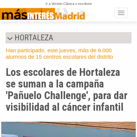
Ir a Versión Clásica o escritorio
Toggle n
HORTALEZA
Han participado, este jueves, más de 6.000
alumnos de 15 centros escolares del distrito
Los escolares de Hortaleza
se suman a la campaña
'Pañuelo Challenge', para dar
visibilidad al cáncer infantil
Anterior
Si
Escolares de Hortaleza, en el Día Mundial del 