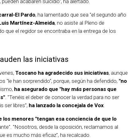
, pueden acabaren suicidio", ha alertado.
carral-El Pardo
, ha lamentado que sea "el segundo año
Luis Martínez-Almeida
, no asiste al Pleno de
 que el regidor se encontraba en la entrega de los
uden las iniciativas
óvenes,
Toscano
ha agradecido sus iniciativas
, aunque
os "le han sorprendido", porque, según ha defendido,
"no
mismo,
ha asegurado que "hay más personas que
es"
. "Tenéis el deber de conocer la verdad para no ser
 ser libres",
ha lanzado la concejala de Vox
.
e los menores "tengan esa conciencia de que lo
tante". "Nosotros, desde la oposición, reclamamos al
 que es mucho más eficaz", ha recalcado.