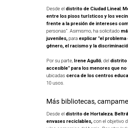
Desde el
distrito de Ciudad Lineal
,
Mo
entre los pisos turísticos y los veci
frente a la presión de intereses co
personas". Asimismo, ha solicitado
má
juveniles,
para
explicar "el problema
género, el racismo y la discriminaci
Por su parte,
Irene Agulló
, del
distrit
accesible" para los menores que no 
ubicadas
cerca de los centros educa
10 usos.
Más bibliotecas, campamen
Desde el
distrito de Hortaleza
,
Beltr
envases reciclables,
con el objetivo d