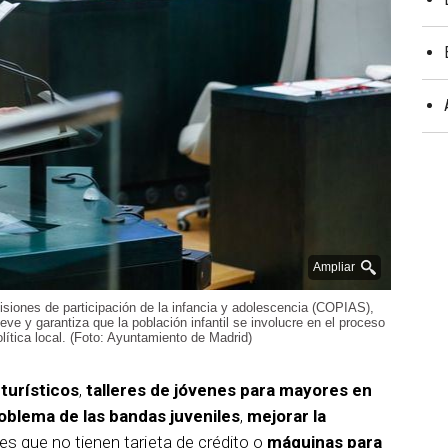
Ampliar
isiones de participación de la infancia y adolescencia (COPIAS),
ve y garantiza que la población infantil se involucre en el proceso
lítica local. (Foto: Ayuntamiento de Madrid)
 turísticos
,
talleres de jóvenes para mayores en
roblema de las bandas juveniles
,
mejorar la
s que no tienen tarjeta de crédito o
máquinas para