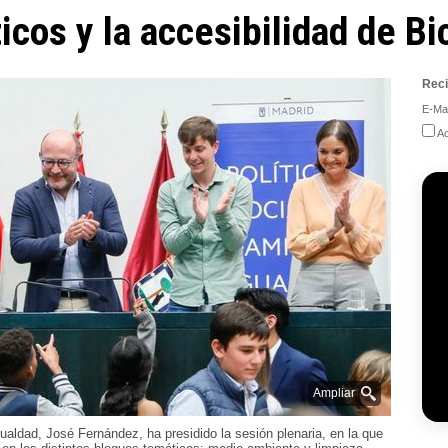
ticos y la accesibilidad de B
Reci
E-Mai
Ac
Ampliar
gualdad, José Fernández, ha presidido la sesión plenaria, en la que