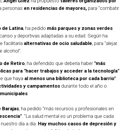
o,
Ángel Gílez
ha propuesto
talleres organizados por
ra personas
en residencias de mayores,
para "combatir
o de Latina
, ha pedido
más parques y zonas verdes
scanso y deportivas adaptadas a su edad. Según ha
 facilitaría
alternativas de ocio saludable
, para "alejar
 alcohol".
to de Retiro
, ha defendido que debería haber
"más
blicas para "hacer trabajos y acceder a la tecnología"
ice que haya
al menos una biblioteca por cada barrio"
.
actividades y campamentos
durante todo el año o
s municipales
.
e Barajas
, ha pedido "más recursos y profesionales en
lescencia"
. "La salud mental es un problema que cada
nuestro día a día.
Hay muchos casos de depresión y