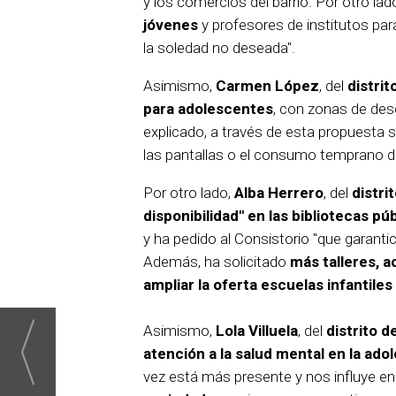
y los comercios del barrio. Por otro lad
jóvenes
y profesores de institutos pa
la soledad no deseada".
Asimismo,
Carmen López
, del
distrit
para adolescentes
, con zonas de de
explicado, a través de esta propuesta se
las pantallas o el consumo temprano de
Por otro lado,
Alba Herrero
, del
distri
disponibilidad" en las bibliotecas pú
y ha pedido al Consistorio "que garant
Además, ha solicitado
más talleres, 
ampliar la oferta escuelas infantile
Asimismo,
Lola Villuela
, del
distrito d
atención a la salud mental en la ado
vez está más presente y nos influye en 