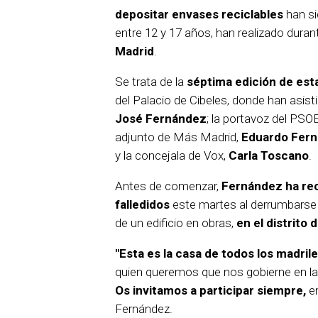
depositar envases reciclables
han s
entre 12 y 17 años, han realizado duran
Madrid
.
Se trata de la
séptima edición
de esta
del Palacio de Cibeles, donde han asisti
José Fernández
; la portavoz del PSO
adjunto de Más Madrid,
Eduardo Fern
y la concejala de Vox,
Carla Toscano
.
Antes de comenzar,
Fernández ha rec
falledidos
este martes al derrumbarse 
de un edificio en obras,
en el distrito
"Esta es la casa de todos los madril
quien queremos que nos gobierne en la
Os invitamos a participar siempre,
en
Fernández.