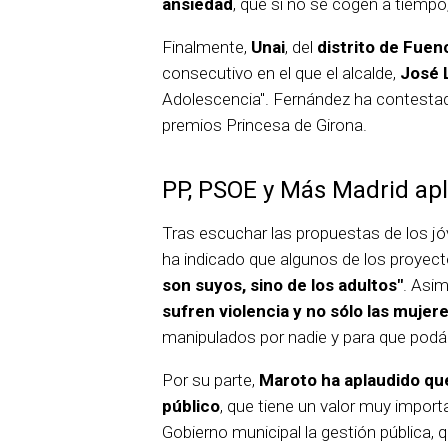
ansiedad
, que si no se cogen a tiempo
Finalmente,
Unai
, del
distrito de Fuen
consecutivo en el que el alcalde,
José 
Adolescencia". Fernández ha contestado
premios Princesa de Girona.
PP, PSOE y Más Madrid apla
Tras escuchar las propuestas de los j
ha indicado que algunos de los proyect
son suyos, sino de los adultos"
. Asi
sufren violencia y no sólo las mujer
manipulados por nadie y para que podáis
Por su parte,
Maroto ha aplaudido qu
público
, que tiene un valor muy impor
Gobierno municipal la gestión pública,