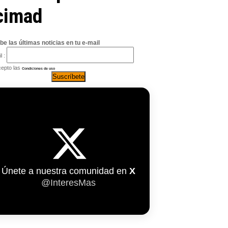
icimad
be las últimas noticias en tu e-mail
l :
epto las
Condiciones de uso
Únete a nuestra comunidad en
X
@InteresMas