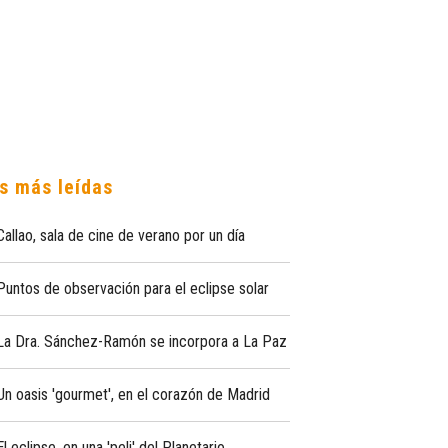
s más leídas
Callao, sala de cine de verano por un día
Puntos de observación para el eclipse solar
La Dra. Sánchez-Ramón se incorpora a La Paz
Un oasis 'gourmet', en el corazón de Madrid
El eclipse, en una 'peli' del Planetario