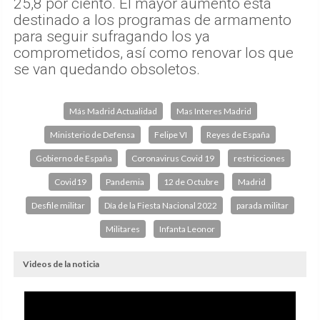
25,8 por ciento. El mayor aumento está
destinado a los programas de armamento
para seguir sufragando los ya
comprometidos, así como renovar los que
se van quedando obsoletos.
Más Madrid Actualidad
Mas Interes Madrid
Ministerio de Defensa
Felipe VI
Reyes de España
Gobierno de España
Coronavirus Covid 19
restricciones
Covid19
Pandemia
12 de Octubre
Madrid
Desfile militar
Día de la Fiesta Nacional 2022
parada militar
Militares
Infanta Leonor
Videos de la noticia