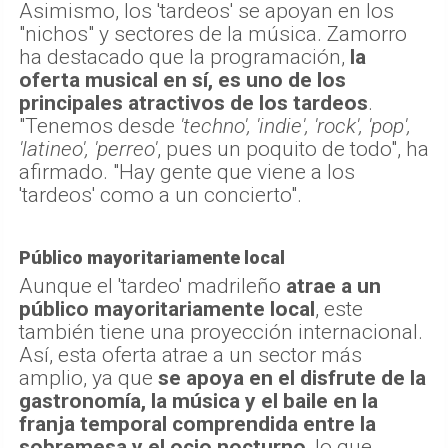
Asimismo, los 'tardeos' se apoyan en los
"nichos" y sectores de la música. Zamorro
ha destacado que la programación,
la
oferta musical en sí, es uno de los
principales atractivos de los tardeos
.
"Tenemos desde
'techno', 'indie', 'rock', 'pop',
'latineo', 'perreo'
, pues un poquito de todo", ha
afirmado. "Hay gente que viene a los
'tardeos' como a un concierto".
Público mayoritariamente local
Aunque el 'tardeo' madrileño
atrae a un
público mayoritariamente local
, este
también tiene una proyección internacional.
Así, esta oferta atrae a un sector más
amplio, ya que
se apoya en el disfrute de la
gastronomía, la música y el baile en la
franja temporal comprendida entre la
sobremesa y el ocio nocturno
, lo que