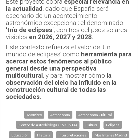
Este proyecto cobra
especial relevancia en
la actualidad
, dado que España será
escenario de un acontecimiento
astronómico excepcional: el denominado
'trío de eclipses'
, con tres eclipses solares
visibles
en 2026, 2027 y 2028
.
Este contexto refuerza el valor de 'Un
mundo de eclipses' como
herramienta para
acercar estos fenómenos al público
general desde una perspectiva
multicultural
, y para mostrar cómo
la
observación del cielo ha influido en la
construcción cultural de todas las
sociedades
.
Asombro
Astronomía
Astronomía Cultural
Centro de Astrobiología (CSIC INTA)
Cultura
Eclipses
Educación
Historia
Interpretaciones
Mas Interes Madrid