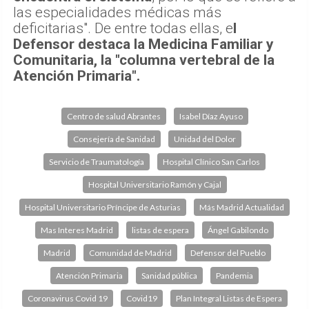
las especialidades médicas más
deficitarias". De entre todas ellas, e
l
Defensor destaca la Medicina Familiar y
Comunitaria, la "columna vertebral de la
Atención Primaria".
Centro de salud Abrantes
Isabel Díaz Ayuso
Consejería de Sanidad
Unidad del Dolor
Servicio de Traumatología
Hospital Clínico San Carlos
Hospital Universitario Ramón y Cajal
Hospital Universitario Príncipe de Asturias
Más Madrid Actualidad
Mas Interes Madrid
listas de espera
Ángel Gabilondo
Madrid
Comunidad de Madrid
Defensor del Pueblo
Atención Primaria
Sanidad pública
Pandemia
Coronavirus Covid 19
Covid19
Plan Integral Listas de Espera