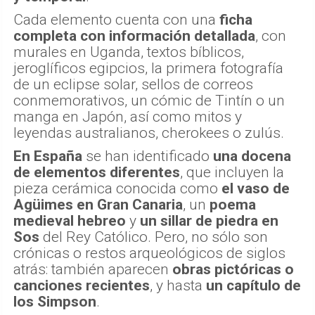
Cada elemento cuenta con una
ficha
completa con información detallada
, con
murales en Uganda, textos bíblicos,
jeroglíficos egipcios, la primera fotografía
de un eclipse solar, sellos de correos
conmemorativos, un cómic de Tintín o un
manga en Japón, así como mitos y
leyendas australianos, cherokees o zulús.
En España
se han identificado
una docena
de elementos diferentes
, que incluyen la
pieza cerámica conocida como
el vaso de
Agüimes
en Gran Canaria
, un
poema
medieval hebreo
y
un sillar de piedra en
Sos
del Rey Católico. Pero, no sólo son
crónicas o restos arqueológicos de siglos
atrás: también aparecen
obras pictóricas o
canciones recientes
, y hasta
un capítulo de
los Simpson
.