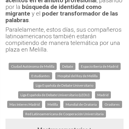
acentos en el ámbito profesional
, pasando
por la
búsqueda de identidad como
migrante
y el
poder transformador de las
palabras
.
Paralelamente, estos días, sus compañeros
latinoamericanos también estarán
compitiendo de manera telemática por una
plaza en Melilla.
Ciudad Autónoma de Melilla
Debate
Espacio Iberia de Madrid
Estudiantes
Hospital del Rey de Melilla
Liga Española de Debate Universitario
Liga Española de Debate Universitario (LEDU)
Madrid
Mas Interes Madrid
Melilla
Mundial de Oratoria
Oradores
Red Latinoamericana de Cooperación Universitaria