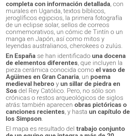
completa con información detallada
, con
murales en Uganda, textos bíblicos,
jeroglíficos egipcios, la primera fotografía
de un eclipse solar, sellos de correos
conmemorativos, un cómic de Tintín o un
manga en Japón, así como mitos y
leyendas australianos, cherokees o zulús.
En España
se han identificado
una docena
de elementos diferentes
, que incluyen la
pieza cerámica conocida como
el vaso de
Agüimes
en Gran Canaria
, un
poema
medieval hebreo
y
un sillar de piedra en
Sos
del Rey Católico. Pero, no sólo son
crónicas o restos arqueológicos de siglos
atrás: también aparecen
obras pictóricas o
canciones recientes
, y hasta
un capítulo de
los Simpson
.
El mapa es resultado del
trabajo conjunto
de un equipo que integra a más de 20