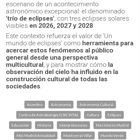
escenario de un acontecimiento
astronómico excepcional: el denominado
'trío de eclipses'
, con tres eclipses solares
visibles
en 2026, 2027 y 2028
.
Este contexto refuerza el valor de 'Un
mundo de eclipses' como
herramienta para
acercar estos fenómenos al público
general desde una perspectiva
multicultural
, y para mostrar cómo
la
observación del cielo ha influido en la
construcción cultural de todas las
sociedades
.
Asombro
Astronomía
Astronomía Cultural
Centro de Astrobiología (CSIC INTA)
Cultura
Eclipses
Educación
Historia
Interpretaciones
Mas Interes Madrid
Más Madrid Actualidad
Montserrat Villar
Mundo Verde