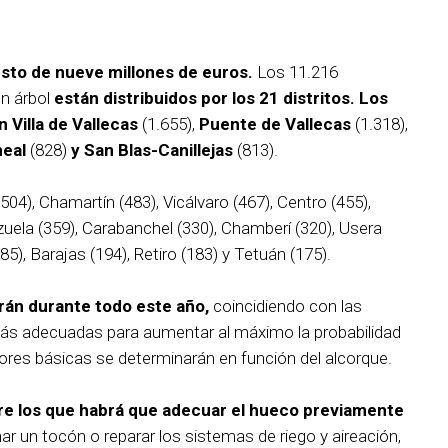
sto de nueve millones de euros.
Los 11.216
n árbol
están distribuidos por los 21 distritos. Los
 Villa de Vallecas
(1.655),
Puente de Vallecas
(1.318),
neal
(828)
y San Blas-Canillejas
(813).
04), Chamartín (483), Vicálvaro (467), Centro (455),
nzuela (359), Carabanchel (330), Chamberí (320), Usera
5), Barajas (194), Retiro (183) y Tetuán (175).
rán durante todo este año,
coincidiendo con las
 más adecuadas para aumentar al máximo la probabilidad
abores básicas se determinarán en función del alcorque.
re los que habrá que adecuar el hueco previamente
r un tocón o reparar los sistemas de riego y aireación,