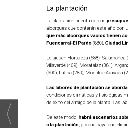
La plantación
La plantación cuenta con un
presupue
alcorques que contarán este año con u
que más alcorques vacíos tienen son
Fuencarral-El Pardo
(880),
Ciudad Li
Le siguen Hortaleza (588), Salamanca (5
Villaverde (409), Moratalaz (381), Arga
(300), Latina (289), Moncloa-Aravaca (28
Las labores de plantación se aborda
condiciones climáticas y fisiológicas
de éxito del arraigo de la planta. Las l
De este modo,
habrá escenarios sob
a la plantación,
porque haya que elimina