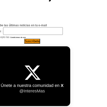
be las últimas noticias en tu e-mail
l :
epto las
Condiciones de uso
Únete a nuestra comunidad en
X
@InteresMas