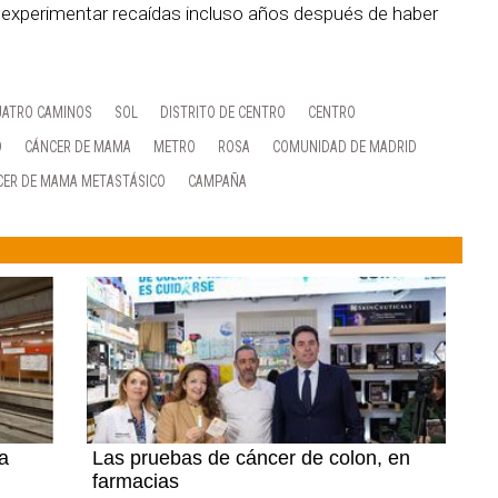
 experimentar recaídas incluso años después de haber
UATRO CAMINOS
SOL
DISTRITO DE CENTRO
CENTRO
D
CÁNCER DE MAMA
METRO
ROSA
COMUNIDAD DE MADRID
CER DE MAMA METASTÁSICO
CAMPAÑA
na
Las pruebas de cáncer de colon, en
farmacias