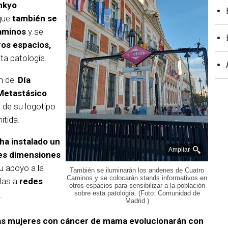
ankyo
 que
también se
Caminos
y se
ros espacios,
sta patología.
n del
Día
Metastásico
.
o de su logotipo
itida.
e ha instalado un
Ampliar
des dimensiones
u apoyo a la
También se iluminarán los andenes de Cuatro
Caminos y se colocarán stands informativos en
las a
redes
otros espacios para sensibilizar a la población
.
sobre esta patología. (Foto: Comunidad de
Madrid )
 las mujeres con cáncer de mama evolucionarán con