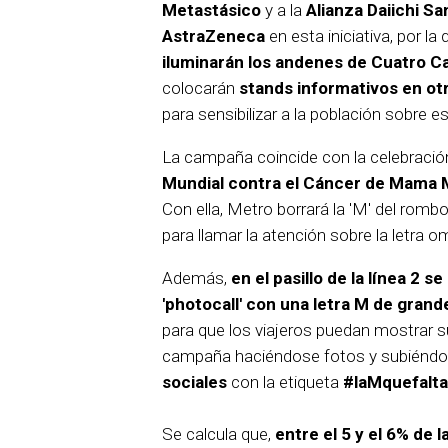
Metastásico
y a la
Alianza Daiichi S
AstraZeneca
en esta iniciativa, por la
iluminarán los andenes de Cuatro 
colocarán
stands informativos en ot
para sensibilizar a la población sobre e
La campaña coincide con la celebració
Mundial contra el Cáncer de Mama 
Con ella, Metro borrará la 'M' del romb
para llamar la atención sobre la letra om
Además,
en el pasillo de la línea 2 s
'photocall' con una letra M de gran
para que los viajeros puedan mostrar s
campaña haciéndose fotos y subiéndo
sociales
con la etiqueta
#laMquefalta
Se calcula que,
entre el 5 y el 6% de