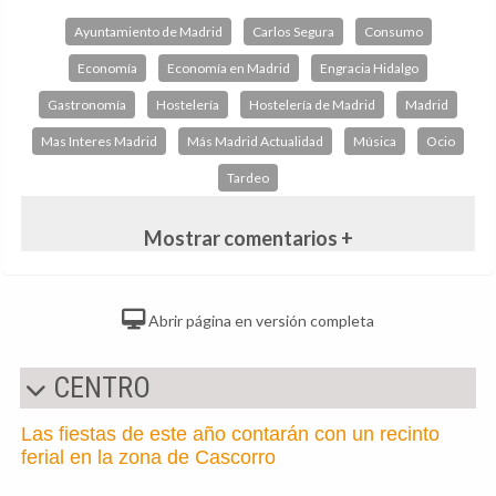
Ayuntamiento de Madrid
Carlos Segura
Consumo
Economía
Economía en Madrid
Engracia Hidalgo
Gastronomía
Hostelería
Hostelería de Madrid
Madrid
Mas Interes Madrid
Más Madrid Actualidad
Música
Ocio
Tardeo
Mostrar comentarios +
Abrir página en versión completa
CENTRO
Las fiestas de este año contarán con un recinto
ferial en la zona de Cascorro