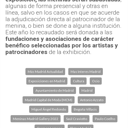
algunas de forma presencial y otras en
línea, salvo en los casos en que se acuerde
la adjudicación directa al patrocinador de la
menina, o bien se done a alguna institución.
Este año lo recaudado será donada a las
fundaciones y asociaciones de carácter
benéfico seleccionadas por los artistas y
patrocinadores
de la exhibición.
Más Madrid Actualidad
Mas Interes Madrid
Exposiciones en Madrid
Cultura
Ocio
Ayuntamiento de Madrid
Madrid
Madrid Capital de Moda (MCM)
Antonio Azzato
Miguel Ángel Redondo
Begoña Villacis
Meninas Madrid Gallery 2022
Saúl Craviotto
Paulo Coelho