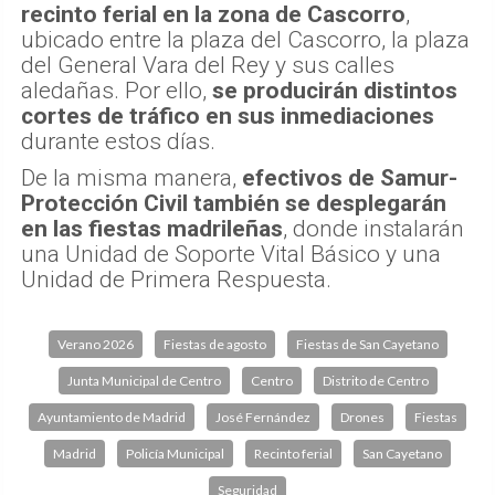
recinto ferial en la zona de Cascorro
,
ubicado entre la plaza del Cascorro, la plaza
del General Vara del Rey y sus calles
aledañas. Por ello,
se producirán distintos
cortes de tráfico en sus inmediaciones
durante estos días.
De la misma manera,
efectivos de Samur-
Protección Civil también se desplegarán
en las fiestas madrileñas
, donde instalarán
una Unidad de Soporte Vital Básico y una
Unidad de Primera Respuesta.
Verano 2026
Fiestas de agosto
Fiestas de San Cayetano
Junta Municipal de Centro
Centro
Distrito de Centro
Ayuntamiento de Madrid
José Fernández
Drones
Fiestas
Madrid
Policía Municipal
Recinto ferial
San Cayetano
Seguridad