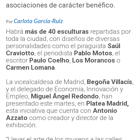
asociaciones de carácter benéfico.
Carlota García-Ruiz
Por
Habrá
más de 40 esculturas
repartidas por
toda la ciudad, con diseños de diversas
personalidades como el piragüista
Saúl
Craviotto
, el periodista
Pablo Motos
, el
escritor
Paulo Coelho
,
Los Morancos
o
Carmen Lomana
.
La vicealcaldesa de Madrid,
Begoña Villacís
,
y el delegado de Economía, Innovación y
Empleo,
Miguel Ángel Redondo
, han
presentado este martes, en
Platea Madrid,
esta iniciativa que cuenta con
Antonio
Azzato
como creador y director de la
exhibición.
"Llevar el arte de los museos a las calles,