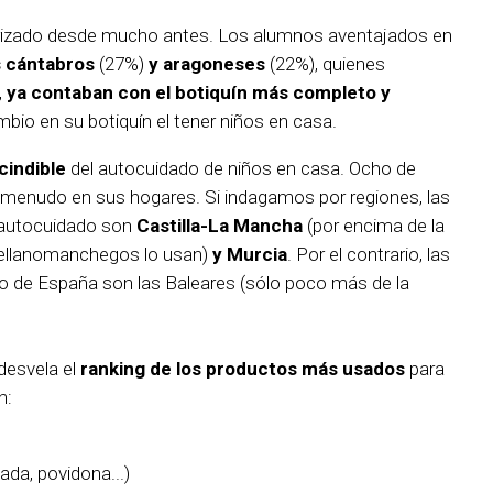
riorizado desde mucho antes. Los alumnos aventajados en
s cántabros
(27%)
y aragoneses
(22%), quienes
,
ya contaban con el botiquín más completo y
io en su botiquín el tener niños en casa.
cindible
del autocuidado de niños en casa. Ocho de
 menudo en sus hogares. Si indagamos por regiones, las
e autocuidado son
Castilla-La Mancha
(por encima de la
tellanomanchegos lo usan)
y Murcia
. Por el contrario, las
o de España son las Baleares (sólo poco más de la
desvela el
ranking de los productos más usados
para
n:
ada, povidona...)