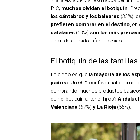
Y, a la vista de los resultados del últi
PIC,
muchos olvidan el botiquín
. Pre
los cántabros y los baleares
(33%) lo
prefieren comprar en el destino,
en 
catalanes
(53%)
son los más precavi
un kit de cuidado infantil básico.
El botiquín de las familia
Lo cierto es que
la mayoría de los es
padres.
Un 60% confiesa haber ampliad
comprando muchos productos básicos p
con el botiquín al tener hijos?
Andalucí
Valenciana
(67%)
y La Rioja
(66%).