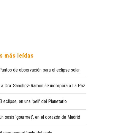
s más leídas
Puntos de observación para el eclipse solar
La Dra. Sánchez-Ramón se incorpora a La Paz
El eclipse, en una 'peli' del Planetario
Un oasis 'gourmet', en el corazón de Madrid
El gran espectáculo del cielo