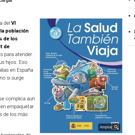
cargar
a del
VI
la población
% de los
t de
s para atender
us hijos.
Eso
ilias en España
ino si surge
 se complica aun
eben empaquetar
os de los más
Ampliar