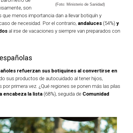
mo barómetro de
(Foto: Ministerio de Sanidad)
cisamente, son
s que menos importancia dan a llevar botiquín y
caso de necesidad. Por el contrario,
andaluces
(54%)
y
dos
al irse de vacaciones y siempre van preparados con
s españolas
pañoles refuerzan sus botiquines al convertirse en
o sus productos de autocuidado al tener hijos,
or primera vez. ¿Qué regiones se ponen más las pilas
a encabeza la lista
(68%), seguida de
Comunidad