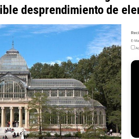
osible desprendimiento de el
Reci
E-Mai
Ac