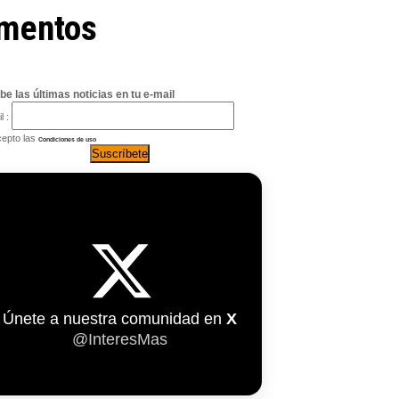
ementos
be las últimas noticias en tu e-mail
l :
epto las
Condiciones de uso
Únete a nuestra comunidad en
X
@InteresMas