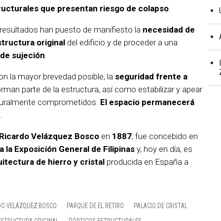
tructurales que presentan riesgo de colapso
.
s resultados han puesto de manifiesto la
necesidad de
structura original
del edificio y de proceder a una
 de sujeción
.
on la mayor brevedad posible, la
seguridad frente a
rman parte de la estructura, así como estabilizar y apear
cturalmente comprometidos.
El espacio permanecerá
.
Ricardo Velázquez Bosco
en
1887
, fue concebido en
 la Exposición General de Filipinas
y, hoy en día, es
itectura de hierro y cristal
producida en España a
DO VELÁZQUEZ BOSCO
PARQUE DE EL RETIRO
PALACIO DE CRISTAL