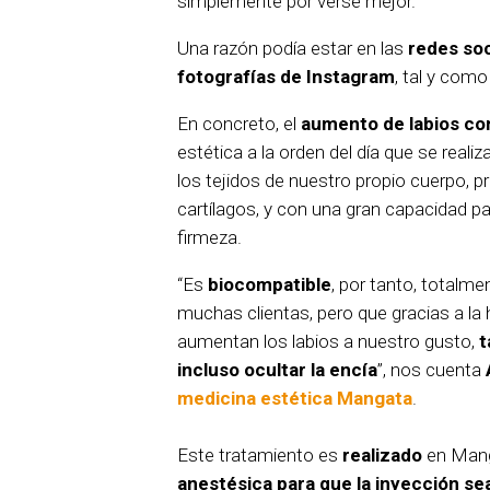
simplemente por verse mejor.
Una razón podía estar en las
redes soc
fotografías de Instagram
, tal y com
En concreto, el
aumento de labios con
estética a la orden del día que se reali
los tejidos de nuestro propio cuerpo, p
cartílagos, y con una gran capacidad par
firmeza.
“Es
biocompatible
, por tanto, totalm
muchas clientas, pero que gracias a la 
aumentan los labios a nuestro gusto,
t
incluso ocultar la encía
”, nos cuenta
medicina estética Mangata
.
Este tratamiento es
realizado
en Man
anestésica para que la inyección se