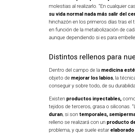
molestias al realizarlo. “En cualquier ca
su vida normal nada más salir del ce
hinchazón en los primeros días tras el
en función de la metabolización de ca
aunque dependiendo si es para embellec
Distintos rellenos para nue
Dentro del campo de la
medicina estét
objeto de
mejorar los labios
, la técni
conseguir y sobre todo, de su durabilid
Existen
productos inyectables,
como e
tejidos de terceros, grasa o siliconas. 
duran
, si son
temporales, semiperm
relleno se realizará con un
producto d
problema, y que suele estar
elaborado 