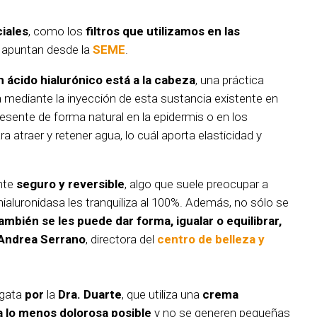
iales
, como los
filtros que utilizamos en las
o apuntan desde la
SEME
.
 ácido hialurónico está a la cabeza
, una práctica
za mediante la inyección de esta sustancia existente en
resente de forma natural en la epidermis o en los
a atraer y retener agua, lo cuál aporta elasticidad y
ente
seguro y reversible
, algo que suele preocupar a
hialuronidasa les tranquiliza al 100%. Además, no sólo se
ambién se les puede dar forma, igualar o equilibrar,
Andrea Serrano
, directora del
centro de belleza y
gata
por
la
Dra. Duarte
, que utiliza una
crema
a lo menos dolorosa posible
y no se generen pequeñas