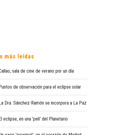
s más leídas
Callao, sala de cine de verano por un día
Puntos de observación para el eclipse solar
La Dra. Sánchez-Ramón se incorpora a La Paz
El eclipse, en una 'peli' del Planetario
Un oasis 'gourmet', en el corazón de Madrid