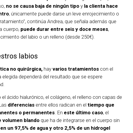
so,
no se causa baja de ningún tipo
y
la clienta hace
ntro
, únicamente puede darse un leve enrojecimiento o
 tratamiento”, continúa Andrea, que señala además que
da cuerpo,
puede durar entre seis y doce meses
,
imiento del labio o un relleno (desde 250€).
stros labios
ica no quirúrgica,
hay
varios tratamientos
con el
ca elegida dependerá del resultado que se espere
ad.
l ácido hialurónico, el colágeno, el relleno con capas de
“Las
diferencias
entre ellos radican en el
tiempo que
anentes o permanentes
. En
este último caso
, el
e volumen blando
que ha de integrarse en el cuerpo sin
en un 97,5% de agua y otro 2,5% de un hidrogel